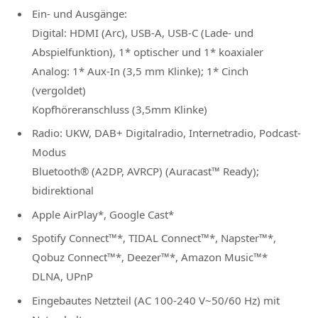
Ein- und Ausgänge:
Digital: HDMI (Arc), USB-A, USB-C (Lade- und
Abspielfunktion), 1* optischer und 1* koaxialer
Analog: 1* Aux-In (3,5 mm Klinke); 1* Cinch
(vergoldet)
Kopfhöreranschluss (3,5mm Klinke)
Radio: UKW, DAB+ Digitalradio, Internetradio, Podcast-
Modus
Bluetooth® (A2DP, AVRCP) (Auracast™ Ready);
bidirektional
Apple AirPlay*, Google Cast*
Spotify Connect™*, TIDAL Connect™*, Napster™*,
Qobuz Connect™*, Deezer™*, Amazon Music™*
DLNA, UPnP
Eingebautes Netzteil (AC 100-240 V~50/60 Hz) mit