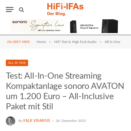
»
»
DU BIST HIER:
Home
HiFi Test & High End Audio
All In One
ALL IN ONE
Test: All-In-One Streaming
Kompaktanlage sonoro AVATON
um 1.200 Euro – All-Inclusive
Paket mit Stil
By
FALK VISARIUS
28. Dezember 2025