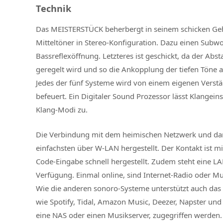
Technik
Das MEISTERSTÜCK beherbergt in seinem schicken Geh
Mitteltöner in Stereo-Konfiguration. Dazu einen Subw
Bassreflexöffnung. Letzteres ist geschickt, da der Ab
geregelt wird und so die Ankopplung der tiefen Töne 
Jedes der fünf Systeme wird von einem eigenen Verstär
befeuert. Ein Digitaler Sound Prozessor lässt Klangei
Klang-Modi zu.
Die Verbindung mit dem heimischen Netzwerk und da
einfachsten über W-LAN hergestellt. Der Kontakt ist m
Code-Eingabe schnell hergestellt. Zudem steht eine 
Verfügung. Einmal online, sind Internet-Radio oder M
Wie die anderen sonoro-Systeme unterstützt auch da
wie Spotify, Tidal, Amazon Music, Deezer, Napster u
eine NAS oder einen Musikserver, zugegriffen werden.