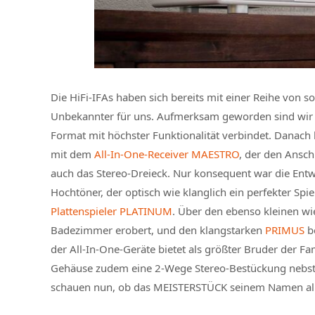
Die HiFi-IFAs haben sich bereits mit einer Reihe von s
Unbekannter für uns. Aufmerksam geworden sind wir
Format mit höchster Funktionalität verbindet. Danach ha
mit dem
All-In-One-Receiver MAESTRO
, der den Ansc
auch das Stereo-Dreieck. Nur konsequent war die Ent
Hochtöner, der optisch wie klanglich ein perfekter Spi
Plattenspieler PLATINUM
. Über den ebenso kleinen w
Badezimmer erobert, und den klangstarken
PRIMUS
be
der All-In-One-Geräte bietet als größter Bruder der F
Gehäuse zudem eine 2-Wege Stereo-Bestückung nebst 
schauen nun, ob das MEISTERSTÜCK seinem Namen all