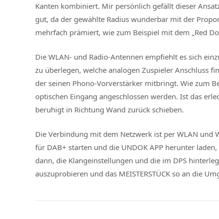
Kanten kombiniert. Mir persönlich gefällt dieser A
gut, da der gewählte Radius wunderbar mit der Propor
mehrfach prämiert, wie zum Beispiel mit dem „Red Do
Die WLAN- und Radio-Antennen empfiehlt es sich einzu
zu überlegen, welche analogen Zuspieler Anschluss fin
der seinen Phono-Vorverstärker mitbringt. Wie zum B
optischen Eingang angeschlossen werden. Ist das erle
beruhigt in Richtung Wand zurück schieben.
Die Verbindung mit dem Netzwerk ist per WLAN und WP
für DAB+ starten und die UNDOK APP herunter laden, d
dann, die Klangeinstellungen und die im DPS hinterlegt
auszuprobieren und das MEISTERSTÜCK so an die Umg