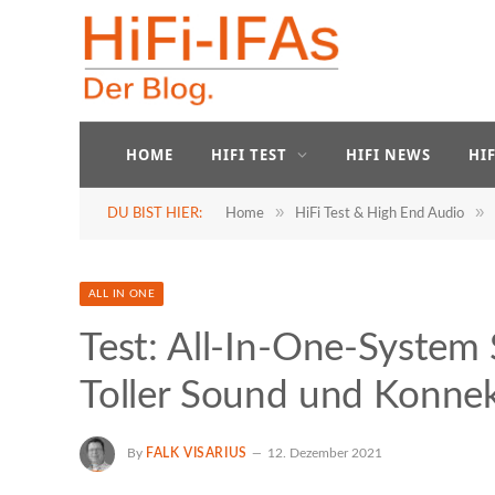
HOME
HIFI TEST
HIFI NEWS
HI
»
»
DU BIST HIER:
Home
HiFi Test & High End Audio
ALL IN ONE
Test: All-In-One-Syst
Toller Sound und Konnekt
By
FALK VISARIUS
12. Dezember 2021