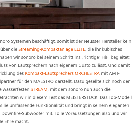
onoro Systemen beschäftigt, somit ist der Neusser Hersteller kein
 über die
Streaming-Kompaktanlage ELITE
, die ihr kubisches
ben wir sonoro bei seinem Schritt ins „richtige“ HiFi begleitet:
hluss von Lautsprechern nach eigenem Gusto zulässt. Und damit
wicklung des
Kompakt-Lautsprechers ORCHESTRA
mit AMT-
elpartner für den MAESTRO darstellt. Dazu gesellte sich noch der
ie wasserfesten
STREAM
, mit dem sonoro nun auch die
trachten wir in diesem Test das
MEISTERSTÜCK
. Das Top-Modell
amilie umfassende Funktionalität und bringt in seinem eleganten
Downfire-Subwoofer mit. Tolle Voraussetzungen also und wir
e Ehre macht.