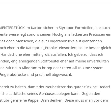
MEISTERSTÜCK im Karton sicher in Styropor-Formteilen, die auch
nterweise legt sonoro seinen Hochglanz lackierten Pretiosen ei
bt es doch Menschen, die auf Fingerabdrücke auf glänzenden
h eher in die Kategorie „Pranke“ einsortiert, sollte besser gleich
Handschuhe eher mittelgroß ausfallen. Ich gebe zu, dass ich
en, eng anliegenden Stoffbeutel eher auf meine unverhüllten
 war. Mit neun Kilogramm bringt das Stereo-All-In-One-System
Fingerabdrücke sind ja schnell abgewischt.
reit zu halten, damit der Neubesitzer das gute Stück bei Bedarf
liche Lackfläche seines Gehäuses ablegen kann. Gegen den
ützt übrigens eine Pappe. Dran denken: Diese muss man vor dem