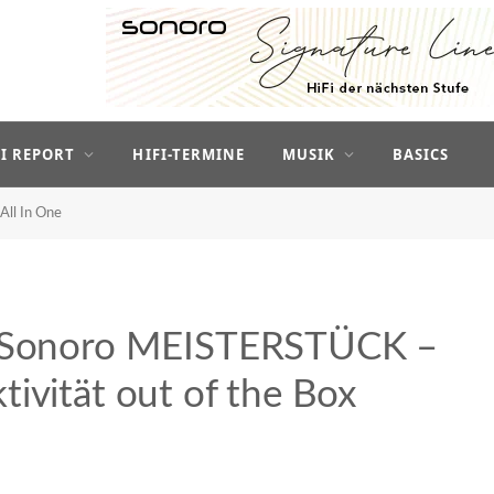
FI REPORT
HIFI-TERMINE
MUSIK
BASICS
All In One
em Sonoro MEISTERSTÜCK –
ivität out of the Box