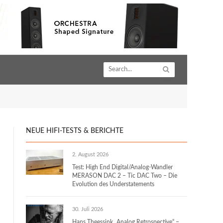
NEUE HIFI-TESTS & BERICHTE
2. August 2026
Test: High End Digital/Analog-Wandler
MERASON DAC 2 – Tic DAC Two – Die
Evolution des Understatements
30. Juli 2026
Hans Theessink „Analog Retrospective“ –