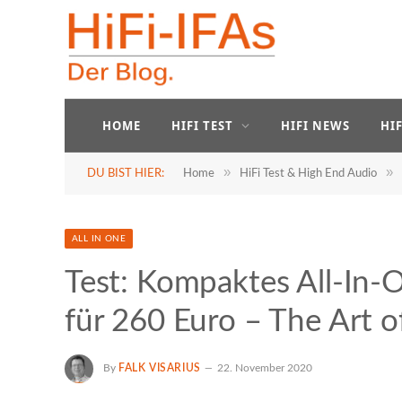
HOME
HIFI TEST
HIFI NEWS
HI
»
»
DU BIST HIER:
Home
HiFi Test & High End Audio
ALL IN ONE
Test: Kompaktes All-I
für 260 Euro – The Art o
By
FALK VISARIUS
22. November 2020