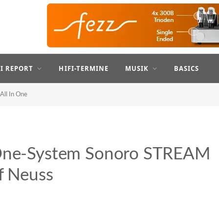
FI REPORT
HIFI-TERMINE
MUSIK
BASICS
All In One
n-One-System Sonoro STREAM
f Neuss