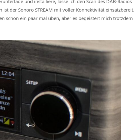
terlade und installiere, lasse ich den Scan des DAB-Radios
ist der Sonoro STREAM mit voller Konnektivität einsatzbereit.
en schon ein paar mal üben, aber es begeistert mich trotzdem