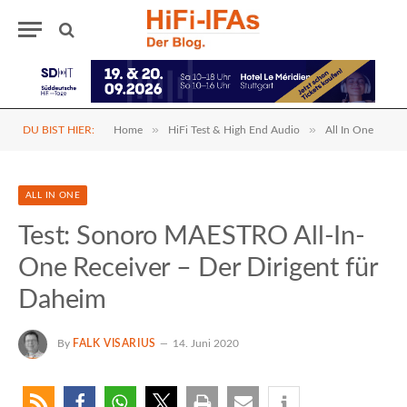
»
»
DU BIST HIER:
Home
HiFi Test & High End Audio
All In One
ALL IN ONE
Test: Sonoro MAESTRO All-In-
One Receiver – Der Dirigent für
Daheim
By
FALK VISARIUS
14. Juni 2020