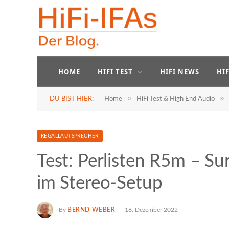
HOME
HIFI TEST
HIFI NEWS
HI
»
»
DU BIST HIER:
Home
HiFi Test & High End Audio
REGALLAUTSPRECHER
Test: Perlisten R5m – S
im Stereo-Setup
By
BERND WEBER
18. Dezember 2022