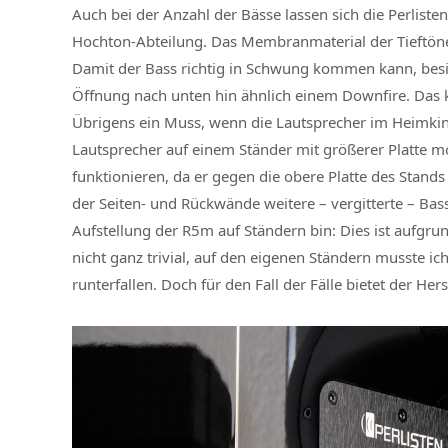
Auch bei der Anzahl der Bässe lassen sich die Perlist
Hochton-Abteilung. Das Membranmaterial der Tieftöne
Damit der Bass richtig in Schwung kommen kann, besit
Öffnung nach unten hin ähnlich einem Downfire. Das k
Übrigens ein Muss, wenn die Lautsprecher im Heimki
Lautsprecher auf einem Ständer mit größerer Platte mon
funktionieren, da er gegen die obere Platte des Sta
der Seiten- und Rückwände weitere – vergitterte – Ba
Aufstellung der R5m auf Ständern bin: Dies ist aufgru
nicht ganz trivial, auf den eigenen Ständern musste ich 
runterfallen. Doch für den Fall der Fälle bietet der H