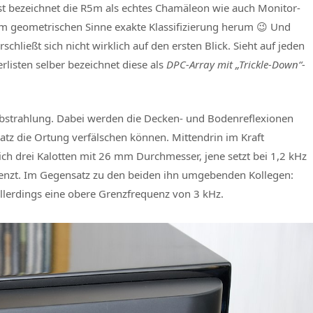
st bezeichnet die R5m als echtes Chamäleon wie auch Monitor-
im geometrischen Sinne exakte Klassifizierung herum 😉 Und
ließt sich nicht wirklich auf den ersten Blick. Sieht auf jeden
rlisten selber bezeichnet diese als
DPC-Array mit „Trickle-Down“-
llabstrahlung. Dabei werden die Decken- und Bodenreflexionen
atz die Ortung verfälschen können. Mittendrin im Kraft
ch drei Kalotten mit 26 mm Durchmesser, jene setzt bei 1,2 kHz
renzt. Im Gegensatz zu den beiden ihn umgebenden Kollegen:
 allerdings eine obere Grenzfrequenz von 3 kHz.