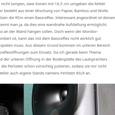
en nicht lumpen, zwei Konen mit 16,5 cm umgeben die Mittel-
r besteht aus einer Mischung von Papier, Bambus und Wolle.
zen die R5m einen Bassreflex. Interessant angeordnet ist desse
ennt man ja, da dies eine wandnahe Aufstellung ermöglicht.
no an der Wand hängen sollen. Doch wenn der Monitor-
tiert ist, kann das mit dem Bassreflex nicht wirklich gut
nds spielen muss. Aus diesem Grund kommen im unteren Bereich
ssreflexöffnungen zum Einsatz. Da ich gerade beim Thema
nd der unteren Öffnung in der Bodenplatte des Lautsprechers
die Perlisten schon vorsichtig justieren, sodass sie mir nicht
ersteller auch eigene Stands namens
Perlisten RSLR
an.