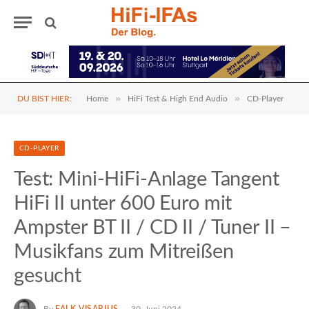
»
»
DU BIST HIER:
Home
HiFi Test & High End Audio
CD-Player
CD-PLAYER
Test: Mini-HiFi-Anlage Tangent
HiFi II unter 600 Euro mit
Ampster BT II / CD II / Tuner II –
Musikfans zum Mitreißen
gesucht