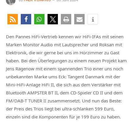
By
FALK VISARIUS
30. Juni 2024
Den Pannes HiFi-Vertrieb kennen wir HiFi-IFAs mit seinen
Marken Monitor Audio mit Lautsprecher und Roksan mit
Elektronik, die wir gerne bei uns im Hörzimmer zu Gast
haben. Bei den Überlegungen zu einem neuen Projekt kam
Jens Ragenow mit einem spannenden Trio einer uns noch
unbekannten Marke ums Eck:
Tangent Danmark
mit der
Mini-HiFi-Anlage
HiFi II
, die sich aus dem Verstärker mit
Bluetooth
AMPSTER BT II
, dem CD-Spieler
CD II
und dem
FM/DAB-T
TUNER II
zusammensetzt. Und nun das Beste:
der Preis des Trios liegt bei ultra-schlanken 599 Euro,
einzeln sind die Komponenten für je 199 Euro zu haben.