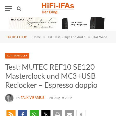
»
»
DU BIST HIER:
Home
HiFi Test & High End Audio
D/A-Wandler
D/A-WANDLER
Test: MUTEC REF10 SE120
Masterclock und MC3+USB
Reclocker – Espresso doppio
By
FALK VISARIUS
28. August 2022