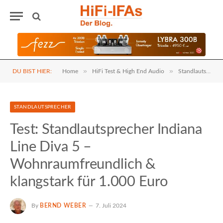
»
»
DU BIST HIER:
Home
HiFi Test & High End Audio
Standlautsprecher
STANDLAUTSPRECHER
Test: Standlautsprecher Indiana
Line Diva 5 –
Wohnraumfreundlich &
klangstark für 1.000 Euro
By
BERND WEBER
7. Juli 2024