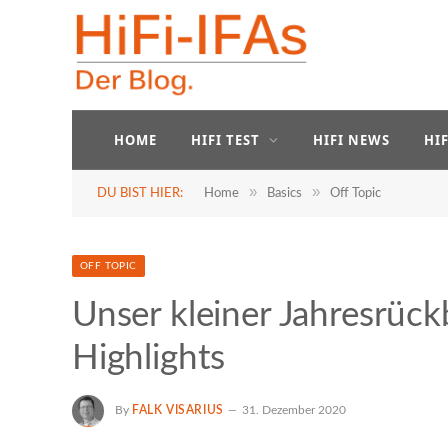
HOME
HIFI TEST
HIFI NEWS
HI
»
»
DU BIST HIER:
Home
Basics
Off Topic
OFF TOPIC
Unser kleiner Jahresrück
Highlights
By
FALK VISARIUS
31. Dezember 2020