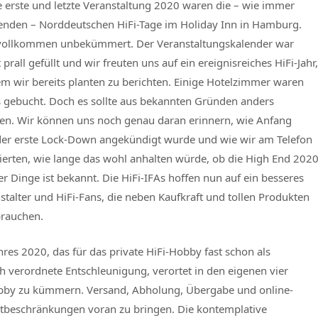
 erste und letzte Veranstaltung 2020 waren die – wie immer
nden – Norddeutschen HiFi-Tage im Holiday Inn in Hamburg.
vollkommen unbekümmert. Der Veranstaltungskalender war
 prall gefüllt und wir freuten uns auf ein ereignisreiches HiFi-Jahr,
m wir bereits planten zu berichten. Einige Hotelzimmer waren
s gebucht. Doch es sollte aus bekannten Gründen anders
. Wir können uns noch genau daran erinnern, wie Anfang
er erste Lock-Down angekündigt wurde und wie wir am Telefon
ierten, wie lange das wohl anhalten würde, ob die High End 202
 Dinge ist bekannt. Die HiFi-IFAs hoffen nun auf ein besseres
anstalter und HiFi-Fans, die neben Kaufkraft und tollen Produkten
brauchen.
hres 2020, das für das private HiFi-Hobby fast schon als
ch verordnete Entschleunigung, verortet in den eigenen vier
Hobby zu kümmern. Versand, Abholung, Übergabe und online-
aktbeschränkungen voran zu bringen. Die kontemplative