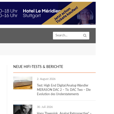
NEUE HIFI-TESTS & BERICHTE
2. August 2026
Test: High End Digital/Analog-Wandler
MERASON DAC 2 – Tic DAC Two – Die
Evolution des Understatements
30. Juli 2026
Hans Theessink „Analog Retrospective“ –