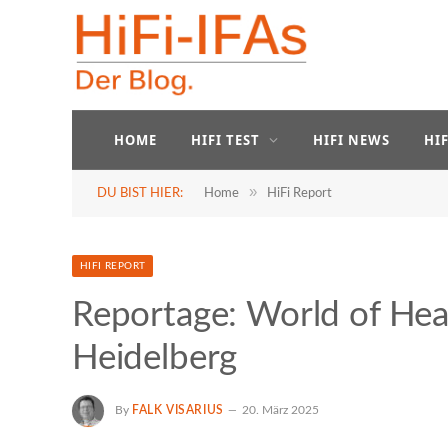
HOME
HIFI TEST
HIFI NEWS
HI
»
DU BIST HIER:
Home
HiFi Report
HIFI REPORT
Reportage: World of He
Heidelberg
By
FALK VISARIUS
20. März 2025