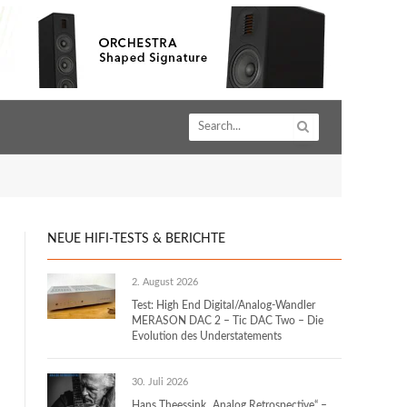
NEUE HIFI-TESTS & BERICHTE
2. August 2026
Test: High End Digital/Analog-Wandler
MERASON DAC 2 – Tic DAC Two – Die
Evolution des Understatements
30. Juli 2026
Hans Theessink „Analog Retrospective“ –