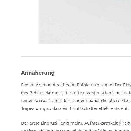
Annäherung
Eins muss man direkt beim Entblättern sagen: Der Playm
des Gehäusekörpers, die zudem weder scharf, noch abs
feinen sensorischen Reiz. Zudem hängt die obere Fläche
Trapezform, so dass ein Licht/Schatteneffekt entsteht.
Der erste Eindruck lenkt meine Aufmerksamkeit direkt
an dem ich spontan rumspiele und auf die beiden rund