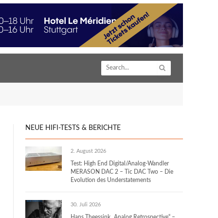
NEUE HIFI-TESTS & BERICHTE
2. August 2026
Test: High End Digital/Analog-Wandler
MERASON DAC 2 – Tic DAC Two – Die
Evolution des Understatements
30. Juli 2026
Hans Theessink „Analog Retrospective“ –