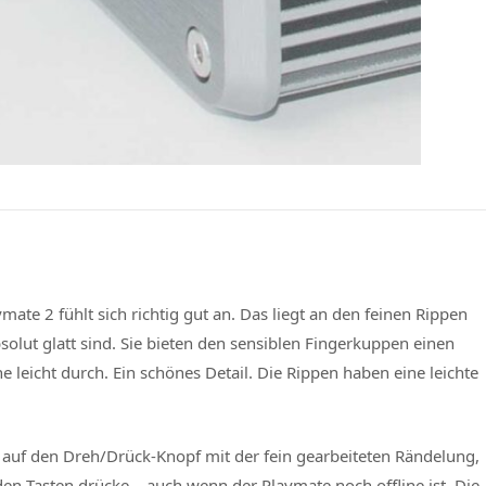
ate 2 fühlt sich richtig gut an. Das liegt an den feinen Rippen
olut glatt sind. Sie bieten den sensiblen Fingerkuppen einen
 leicht durch. Ein schönes Detail. Die Rippen haben eine leichte
 auf den Dreh/Drück-Knopf mit der fein gearbeiteten Rändelung,
en Tasten drücke – auch wenn der Playmate noch offline ist. Die