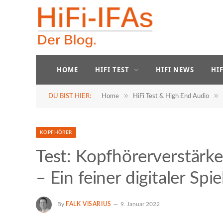
HOME
HIFI TEST
HIFI NEWS
HI
»
»
DU BIST HIER:
Home
HiFi Test & High End Audio
KOPFHÖRER
Test: Kopfhörerverstärk
– Ein feiner digitaler Sp
By
FALK VISARIUS
9. Januar 2022