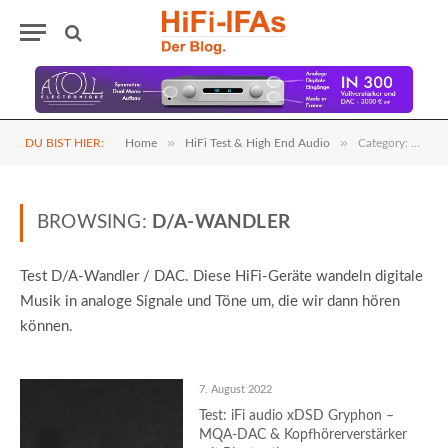
»
»
DU BIST HIER:
Home
HiFi Test & High End Audio
Category: "D/A-Wandler" (Page 2)
BROWSING:
D/A-WANDLER
Test D/A-Wandler / DAC. Diese HiFi-Geräte wandeln digitale
Musik in analoge Signale und Töne um, die wir dann hören
können.
7. August 2022
Test: iFi audio xDSD Gryphon –
MQA-DAC & Kopfhörerverstärker