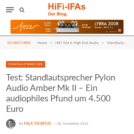
»
»
DU BIST HIER:
Home
HiFi Test & High End Audio
Standlautsprecher
STANDLAUTSPRECHER
Test: Standlautsprecher Pylon
Audio Amber Mk II – Ein
audiophiles Pfund um 4.500
Euro
By
FALK VISARIUS
28. November 2021