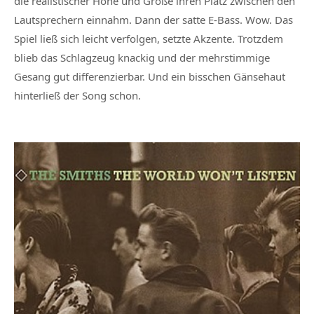
die realistischer Höhe und Größe ihren Platz zwischen den
Lautsprechern einnahm. Dann der satte E-Bass. Wow. Das
Spiel ließ sich leicht verfolgen, setzte Akzente. Trotzdem
blieb das Schlagzeug knackig und der mehrstimmige
Gesang gut differenzierbar. Und ein bisschen Gänsehaut
hinterließ der Song schon.