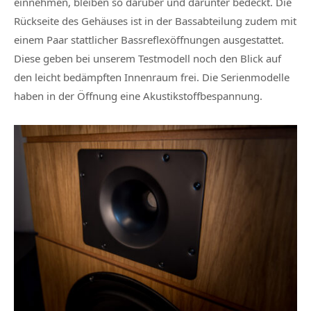
einnehmen, bleiben so darüber und darunter bedeckt. Die
Rückseite des Gehäuses ist in der Bassabteilung zudem mit
einem Paar stattlicher Bassreflexöffnungen ausgestattet.
Diese geben bei unserem Testmodell noch den Blick auf
den leicht bedämpften Innenraum frei. Die Serienmodelle
haben in der Öffnung eine Akustikstoffbespannung.