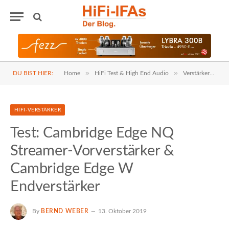
»
»
»
DU BIST HIER:
Home
HiFi Test & High End Audio
Verstärker
H
HIFI-VERSTÄRKER
Test: Cambridge Edge NQ
Streamer-Vorverstärker &
Cambridge Edge W
Endverstärker
By
BERND WEBER
13. Oktober 2019