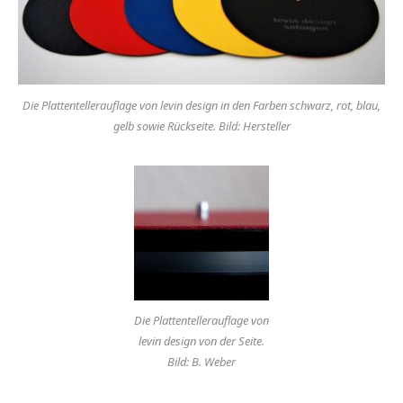
Die Plattentellerauflage von levin design in den Farben schwarz, rot, blau,
gelb sowie Rückseite. Bild: Hersteller
Die Plattentellerauflage von
levin design von der Seite.
Bild: B. Weber