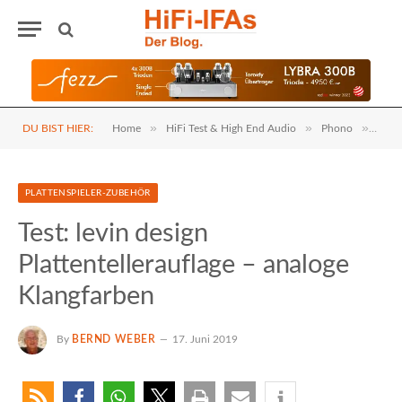
»
»
»
DU BIST HIER:
Home
HiFi Test & High End Audio
Phono
Plat
PLATTENSPIELER-ZUBEHÖR
Test: levin design
Plattentellerauflage – analoge
Klangfarben
By
BERND WEBER
17. Juni 2019