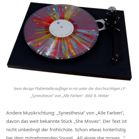
levin design Plattentellerauflage in rot unter der durchsichtigen LP
„Synesthesia“ von „Alle Farben“. Bild: B. Weber
Andere Musikrichtung: „Synesthesia“ von „Alle Farben“,
davon das weit bekannte Stück „She Moves“. Der Text ist
nicht unbedingt der fröhlichste. Schon etwas hinterlistig
bei dem mitnehmenden Sound. „All alone she moves…“