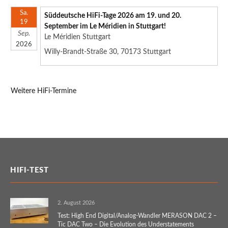
Sa.
Süddeutsche HiFi-Tage 2026 am 19. und 20.
19
September im Le Méridien in Stuttgart!
Sep.
Le Méridien Stuttgart
2026
Willy-Brandt-Straße 30, 70173 Stuttgart
Weitere HiFi-Termine
HIFI-TEST
2. August 2026
Test: High End Digital/Analog-Wandler MERASON DAC 2 –
Tic DAC Two – Die Evolution des Understatements