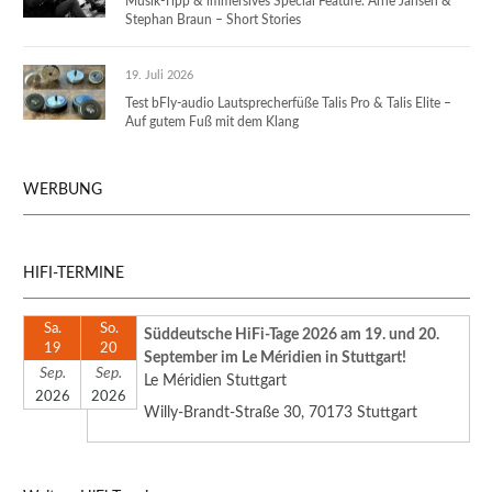
Musik-Tipp & immersives Special Feature: Arne Jansen &
Stephan Braun – Short Stories
19. Juli 2026
Test bFly-audio Lautsprecherfüße Talis Pro & Talis Elite –
Auf gutem Fuß mit dem Klang
WERBUNG
HIFI-TERMINE
Sa.
So.
Süddeutsche HiFi-Tage 2026 am 19. und 20.
19
20
September im Le Méridien in Stuttgart!
Sep.
Sep.
Le Méridien Stuttgart
2026
2026
Willy-Brandt-Straße 30, 70173 Stuttgart