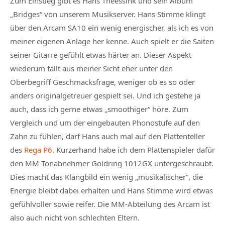
Zum Einstieg gibt es Hans Theessink und sein Album
„Bridges“ von unserem Musikserver. Hans Stimme klingt
über den Arcam SA10 ein wenig energischer, als ich es von
meiner eigenen Anlage her kenne. Auch spielt er die Saiten
seiner Gitarre gefühlt etwas härter an. Dieser Aspekt
wiederum fällt aus meiner Sicht eher unter den
Oberbegriff Geschmacksfrage, weniger ob es so oder
anders originalgetreuer gespielt sei. Und ich gestehe ja
auch, dass ich gerne etwas „smoothiger“ höre. Zum
Vergleich und um der eingebauten Phonostufe auf den
Zahn zu fühlen, darf Hans auch mal auf den Plattenteller
des
Rega P6.
Kurzerhand habe ich dem Plattenspieler dafür
den MM-Tonabnehmer Goldring 1012GX untergeschraubt.
Dies macht das Klangbild ein wenig „musikalischer“, die
Energie bleibt dabei erhalten und Hans Stimme wird etwas
gefühlvoller sowie reifer. Die MM-Abteilung des Arcam ist
also auch nicht von schlechten Eltern.