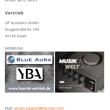
Arcam SA10
: 849 €
Vertrieb
GP Acoustics GmbH
Kruppstraße 82-100
45145 Essen
WERBUNG
Mail:
arcam.support@harman.com