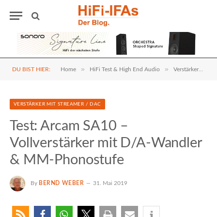
»
»
»
DU BIST HIER:
Home
HiFi Test & High End Audio
Verstärker
V
VERSTÄRKER MIT STREAMER / DAC
Test: Arcam SA10 –
Vollverstärker mit D/A-Wandler
& MM-Phonostufe
By
BERND WEBER
31. Mai 2019