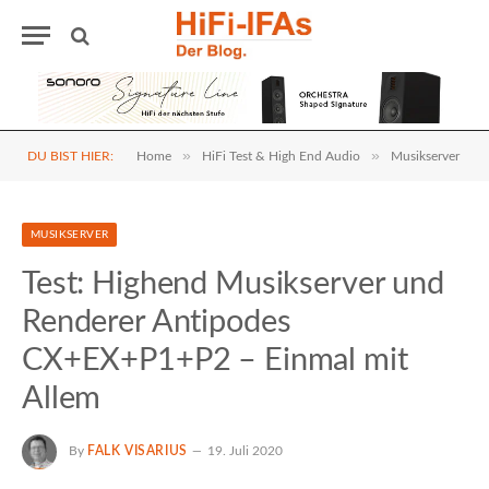
»
»
DU BIST HIER:
Home
HiFi Test & High End Audio
Musikserver
MUSIKSERVER
Test: Highend Musikserver und
Renderer Antipodes
CX+EX+P1+P2 – Einmal mit
Allem
By
FALK VISARIUS
19. Juli 2020