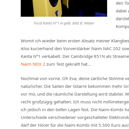
den To
dabei 
darste
Focal Kanta N°1 in gelb. Bild: B. Weber
Kompak
Womit ich wieder beim ersten Absatz meiner Klangbes
Also kurzerhand den Vorverstärker Naim NAC 202 sow
Kanta N°1 verkabelt. Der Cambridge 851N als Streamer
Naim NDX 2
zum Test gekrallt hat…
Nochmal von vorne. Oh Eva, deine zärtliche Stimme ve
natürlicher. Die Saiten der Gitarre bekommen mehr Gri
vor mir, und die räumliche Darstellung wird stabiler. 
recht großzügig gehalten. Ich muss nicht millimetergen
ich jedoch in den tiefen Lagen fest. Die Naim-Kombi hat
Unterschiede verschiedener vorgeschalteter Elektroni
darf der Hörer für die Naim-Kombi mit 5.500 Euro auch 