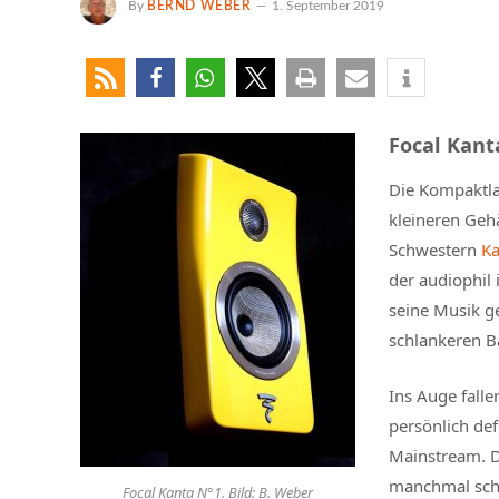
By
BERND WEBER
1. September 2019
Focal Kant
Die Kompaktla
kleineren Gehä
Schwestern
Ka
der audiophil
seine Musik g
schlankeren B
Ins Auge falle
persönlich def
Mainstream. Di
manchmal scho
Focal Kanta N°1. Bild: B. Weber