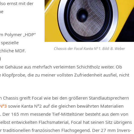
lso ernst mit der
ne
tem Polymer „HDP“
 spezielle
Chassis der Focal Kanta N°1. Bild: B. Weber
uchliche MDF.
d
iche Gehäuse aus mehrfach verleimten Schichtholz weiter. Ob
Klopfprobe, die zu meiner vollsten Zufriedenheit ausfiel, nicht
n Chassis greift Focal wie bei den größeren Standlautsprechern
N°3
sowie Kanta N°2 auf die gleichen bewährten Materialien
. Der 165 mm messende Tief-Mitteltöner besteht aus dem von
selbst entwickelten Flachsmaterial, Focal hat seinen Sitz übrigens
er traditionellen französischen Flachsgegend. Der 27 mm Invers-