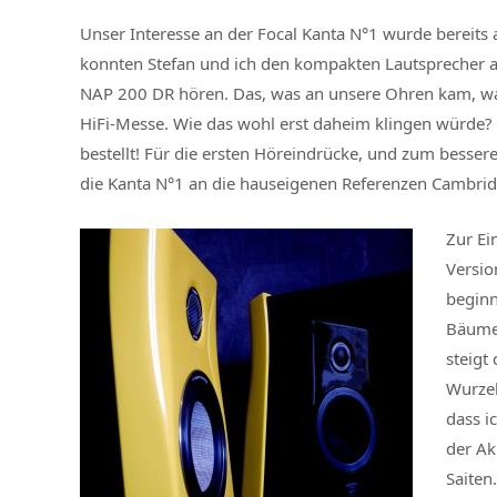
Unser Interesse an der Focal Kanta N°1 wurde bereits
konnten Stefan und ich den kompakten Lautsprecher
NAP 200 DR hören. Das, was an unsere Ohren kam, wa
HiFi-Messe. Wie das wohl erst daheim klingen würde?
bestellt! Für die ersten Höreindrücke, und zum besse
die Kanta N°1 an die hauseigenen Referenzen Cambri
Zur Ei
Versio
beginn
Bäume 
steigt
Wurzel
dass i
der Ak
Saiten