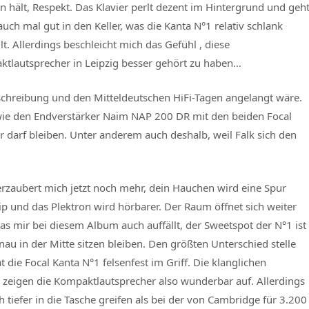
n hält, Respekt. Das Klavier perlt dezent im Hintergrund und geh
auch mal gut in den Keller, was die Kanta N°1 relativ schlank
llt. Allerdings beschleicht mich das Gefühl , diese
tlautsprecher in Leipzig besser gehört zu haben…
chreibung und den Mitteldeutschen HiFi-Tagen angelangt wäre.
ie den Endverstärker Naim NAP 200 DR mit den beiden Focal
 darf bleiben. Unter anderem auch deshalb, weil Falk sich den
rzaubert mich jetzt noch mehr, dein Hauchen wird eine Spur
p und das Plektron wird hörbarer. Der Raum öffnet sich weiter
Was mir bei diesem Album auch auffällt, der Sweetspot der N°1 ist
au in der Mitte sitzen bleiben. Den größten Unterschied stelle
 die Focal Kanta N°1 felsenfest im Griff. Die klanglichen
k zeigen die Kompaktlautsprecher also wunderbar auf. Allerdings
tiefer in die Tasche greifen als bei der von Cambridge für 3.200