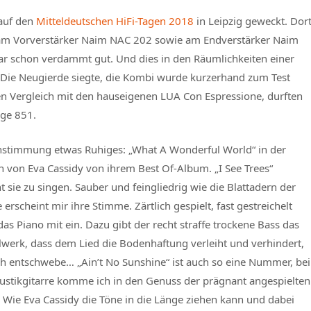
 auf den
Mitteldeutschen HiFi-Tagen 2018
in Leipzig geweckt. Dor
 am Vorverstärker Naim NAC 202 sowie am Endverstärker Naim
r schon verdammt gut. Und dies in den Räumlichkeiten einer
 Die Neugierde siegte, die Kombi wurde kurzerhand zum Test
ren Vergleich mit den hauseigenen LUA Con Espressione, durften
dge 851.
nstimmung etwas Ruhiges: „What A Wonderful World“ in der
n von Eva Cassidy von ihrem Best Of-Album. „I See Trees“
t sie zu singen. Sauber und feingliedrig wie die Blattadern der
erscheint mir ihre Stimme. Zärtlich gespielt, fast gestreichelt
 das Piano mit ein. Dazu gibt der recht straffe trockene Bass das
werk, dass dem Lied die Bodenhaftung verleiht und verhindert,
ch entschwebe… „Ain’t No Sunshine“ ist auch so eine Nummer, bei
ustikgitarre komme ich in den Genuss der prägnant angespielten
. Wie Eva Cassidy die Töne in die Länge ziehen kann und dabei