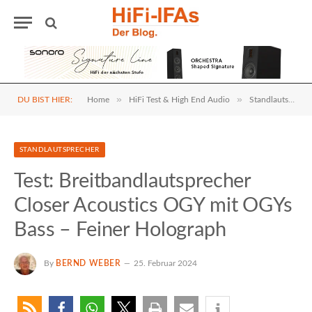
»
»
DU BIST HIER:
Home
HiFi Test & High End Audio
Standlautsprecher
STANDLAUTSPRECHER
Test: Breitbandlautsprecher
Closer Acoustics OGY mit OGYs
Bass – Feiner Holograph
By
BERND WEBER
25. Februar 2024