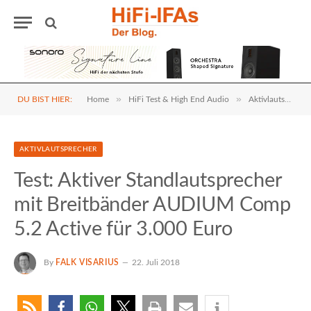
»
»
DU BIST HIER:
Home
HiFi Test & High End Audio
Aktivlautsprecher
AKTIVLAUTSPRECHER
Test: Aktiver Standlautsprecher
mit Breitbänder AUDIUM Comp
5.2 Active für 3.000 Euro
By
FALK VISARIUS
22. Juli 2018