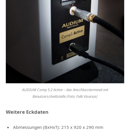
AUDIUM Comp 5.2 Active – das Anschlussterminal mit
Benutzerschnittstelle (Foto: Falk Visarius)
Weitere Eckdaten
Abmessungen (BxHxT): 215 x 920 x 290 mm