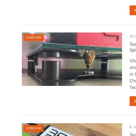
14.
ZUBEHÖR
Te
Spi
Sil
an
in
Ch
Te
8. J
ZUBEHÖR
Tes