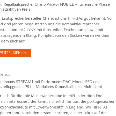
t: Regallautsprecher Chario Aviator NOBILE – Italienische Klasse
 attraktiven Preis
 Lautsprecherhersteller Chario ist uns HiFi-IFAs gut bekannt. Vor
nd drei Jahren begeisterten uns die Kompaktlautsprecher
stellation mk2 LYNX mit ihrer edlen Erscheinung sowie mit
rausragendem Klang. Komplett von den Socken waren wir dann
i dem Blick auf…
WEITERLESEN >>>
uni 2026
st: Innuos STREAM1 mit PerformanceDAC-Modul, SSD und
zteilupgrade LPS1 – Modulares & musikalisches Multitalent
 sich für digitale Musikwiedergabe im HiFi- oder High End
eich interessiert, der kennt sicherlich Innuos, die portugiesischen
ktronikfachleute mit „Zweitwohnsitz“ in England. Wir HiFi-IFAs
leiten Innuos seit den ersten Schritten, als der Fokus auf der