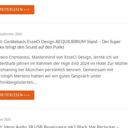
WEITERLESEN >>>
 September 2025
st: Gerätebasis EsseCi Design AEQUILIBRIUM Stand – Der Super
ke bringt den Sound auf den Punkt
vano Cremonesi, Mastermind von EsseCi Design, lernte ich vor
derthalb Jahren im Rahmen der High End 2024 im Hotel Zur Mühle
 Ismaning bei München persönlich kennen. Gemeinsam mit
ristoph Mertens hatten wir ein gutes Gespräch unter
chnikbegeisterten…
WEITERLESEN >>>
uni 2025
t: Ideon Audio 3R USB Renaissance mk2 Black Star Reclocker –