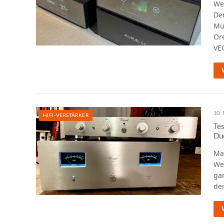
Wer
Der
Mu
Or
VE
10.
HIFI-VERSTÄRKER
Tes
Du
Ma
Weg
gan
de