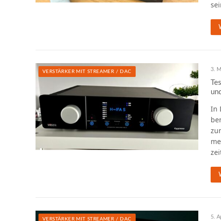
se
3. M
VERSTÄRKER MIT STREAMER / DAC
Tes
und
In 
be
zum
me
ze
5. A
VERSTÄRKER MIT STREAMER / DAC