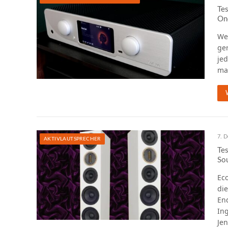
Tes
On
We
ger
je
man
7. 
AKTIVLAUTSPRECHER
Tes
So
Ec
di
En
Ing
Je