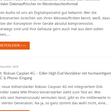
ialer Datenauffrischer im Westentaschenformat
on Audio ist uns als Digitalspezialist gut bekannt. Wer die
itionierten Griechen von ihren Messeauftritten kennt, weiß, dass
 bei der Konzeption ihrer Geräte absolut kompromisslos
terwegs sind und ihre Gehäuse gern auch mal aus dem vollen
äsen,…
WEITERLESEN >>>
 Dezember 2024
t: Roksan Caspian 4G – Edler High End Verstärker mit hochwertige
C & Phono-Eingang
 neue Vollverstärker Roksan Caspian 4G mit integriertem D/A-
ndler sowie MM-Phono-Vorverstärker steht zum Test an. Wie
eits sein Namenszusatz vermuten lässt, gibt es ihn mittlerweile in
 vierten Generation. Na ja, so ganz stimmt das wohl nicht, eine…