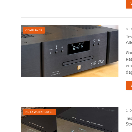
8. 
CD-PLAYER
Te
All
Ga
Res
ein
da
1. 
NETZWERKPLAYER
Tes
Str