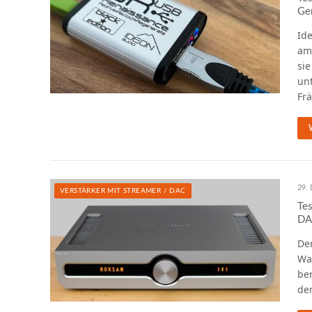
Gen
Ide
amb
sie
un
Fr
29.
VERSTÄRKER MIT STREAMER / DAC
Tes
DA
Der
Wa
ber
der