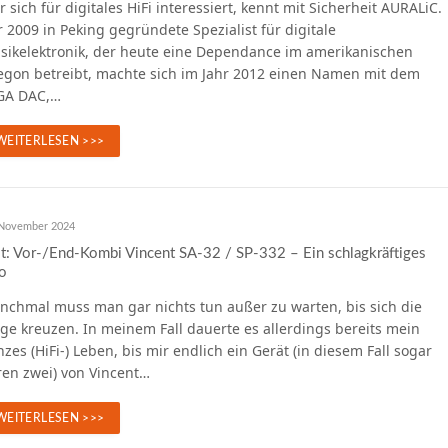
 sich für digitales HiFi interessiert, kennt mit Sicherheit AURALiC.
 2009 in Peking gegründete Spezialist für digitale
sikelektronik, der heute eine Dependance im amerikanischen
egon betreibt, machte sich im Jahr 2012 einen Namen mit dem
GA DAC,…
WEITERLESEN >>>
 November 2024
t: Vor-/End-Kombi Vincent SA-32 / SP-332 – Ein schlagkräftiges
o
nchmal muss man gar nichts tun außer zu warten, bis sich die
e kreuzen. In meinem Fall dauerte es allerdings bereits mein
zes (HiFi-) Leben, bis mir endlich ein Gerät (in diesem Fall sogar
ren zwei) von Vincent…
WEITERLESEN >>>