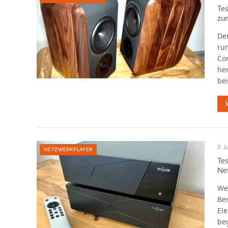
Tes
zum
Der
ru
Con
he
be
7. J
NETZWERKPLAYER
Te
Net
Wer
Ber
Ele
beg