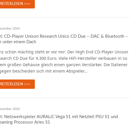
WEITERLESEN >>>
Dezember 2024
st: CD-Player Unison Research Unico CD Due – DAC & Bluetooth –
e unter einem Dach
nz schön mächtig steht er vor mir: Der High End CD-Player Unison
earch CD Due für 4.300 Euro. Viele HiFi-Hersteller verbauen in so
em großen Gehäuse gleich einen ganzen Verstärker. Die Italiener
gegen bescheiden sich mit einem Abspieler…
WEITERLESEN >>>
Dezember 2024
t: Netzwerkspieler AURALiC Vega S1 mit Netzteil PSU S1 und
eaming Processor Aries S1