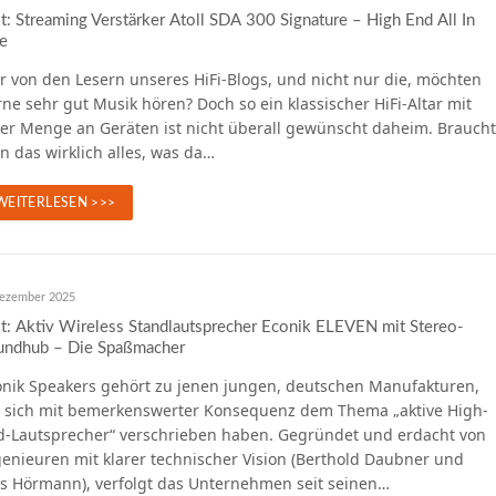
t: Streaming Verstärker Atoll SDA 300 Signature – High End All In
e
r von den Lesern unseres HiFi-Blogs, und nicht nur die, möchten
ne sehr gut Musik hören? Doch so ein klassischer HiFi-Altar mit
der Menge an Geräten ist nicht überall gewünscht daheim. Braucht
 das wirklich alles, was da…
WEITERLESEN >>>
Dezember 2025
t: Aktiv Wireless Standlautsprecher Econik ELEVEN mit Stereo-
undhub – Die Spaßmacher
onik Speakers gehört zu jenen jungen, deutschen Manufakturen,
e sich mit bemerkenswerter Konsequenz dem Thema „aktive High-
d-Lautsprecher“ verschrieben haben. Gegründet und erdacht von
enieuren mit klarer technischer Vision (Berthold Daubner und
ns Hörmann), verfolgt das Unternehmen seit seinen…