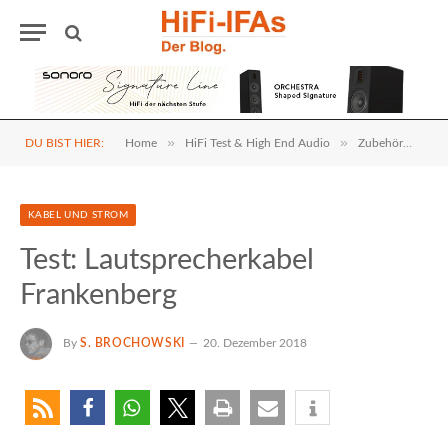
»
»
»
DU BIST HIER:
Home
HiFi Test & High End Audio
Zubehör
Ka
KABEL UND STROM
Test: Lautsprecherkabel
Frankenberg
By
S. BROCHOWSKI
20. Dezember 2018