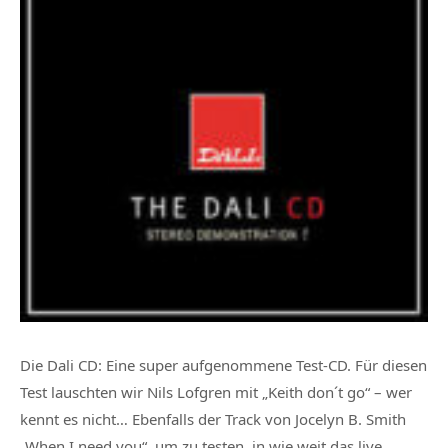
Die Dali CD: Eine super aufgenommene Test-CD. Für diesen
Test lauschten wir Nils Lofgren mit „Keith don´t go“ – wer
kennt es nicht… Ebenfalls der Track von Jocelyn B. Smith
„When I need you“, um zu testen, in wie weit das live