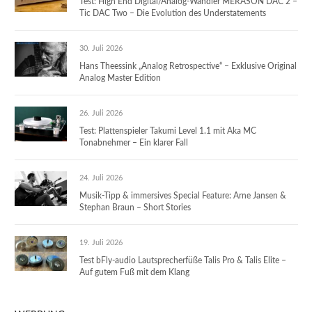
Test: High End Digital/Analog-Wandler MERASON DAC 2 –
Tic DAC Two – Die Evolution des Understatements
30. Juli 2026
Hans Theessink „Analog Retrospective“ – Exklusive Original
Analog Master Edition
26. Juli 2026
Test: Plattenspieler Takumi Level 1.1 mit Aka MC
Tonabnehmer – Ein klarer Fall
24. Juli 2026
Musik-Tipp & immersives Special Feature: Arne Jansen &
Stephan Braun – Short Stories
19. Juli 2026
Test bFly-audio Lautsprecherfüße Talis Pro & Talis Elite –
Auf gutem Fuß mit dem Klang