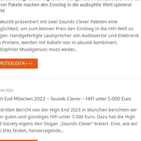
ver Pakete machen den Einstieg in die audiophile Welt spielend
cht
akustik präsentiert mit zwei Sounds Clever Paketen eine
lichkeit, um zum kleinen Preis den Einstieg in die HiFi-Welt zu
gen. Handgefertigte Lautsprecher von Audiovector und Elektronik
 Primare, werden mit Kabeln von in-akustik kombiniert.
diophiler Musikgenuss muss weder…
WEITERLESEN >>>
Mai 2023
gh End München 2023 – Sounds Clever – HiFi unter 5.000 Euro
 dritten Bericht von der High End 2023 in München berichten wir
r gutes und günstiges HiFi unter 5.000 Euro. Dazu hat die High
 Society eigens den Slogan „Sounds Clever“ kreiert. Eine, wie wir
Fi-IFAs finden, hervorragende…