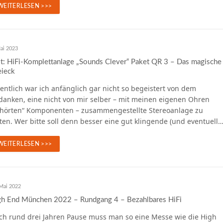
WEITERLESEN >>>
ai 2023
t: HiFi-Komplettanlage „Sounds Clever“ Paket QR 3 – Das magische
eieck
entlich war ich anfänglich gar nicht so begeistert von dem
danken, eine nicht von mir selber – mit meinen eigenen Ohren
rhörten“ Komponenten – zusammengestellte Stereoanlage zu
ten. Wer bitte soll denn besser eine gut klingende (und eventuell
WEITERLESEN >>>
Mai 2022
gh End München 2022 – Rundgang 4 – Bezahlbares HiFi
ch rund drei Jahren Pause muss man so eine Messe wie die High