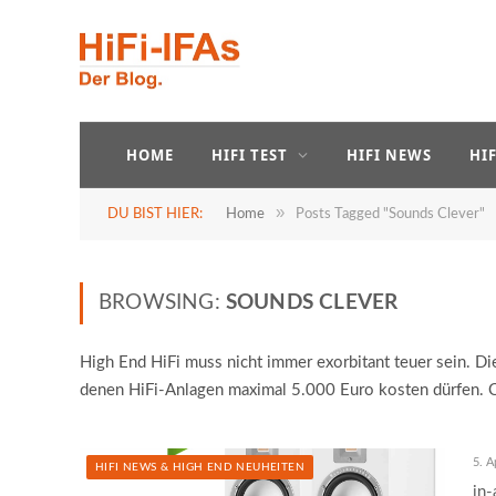
HOME
HIFI TEST
HIFI NEWS
HI
»
DU BIST HIER:
Home
Posts Tagged "Sounds Clever"
BROWSING:
SOUNDS CLEVER
High End HiFi muss nicht immer exorbitant teuer sein. Die
denen HiFi-Anlagen maximal 5.000 Euro kosten dürfen. Co
5. A
HIFI NEWS & HIGH END NEUHEITEN
in-