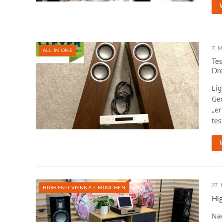
7. M
ALL IN ONE
Tes
Dr
Eig
Ge
„e
tes
27. 
HIGH END VIENNA / MÜNCHEN
Hi
Na