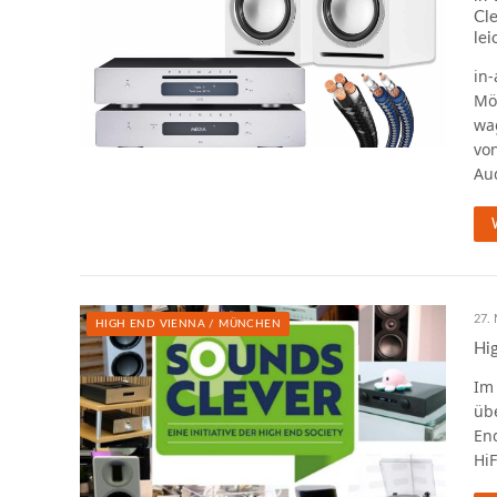
Cle
lei
in-
Mög
wa
von
Au
27. 
HIGH END VIENNA / MÜNCHEN
Hi
Im
übe
End
Hi