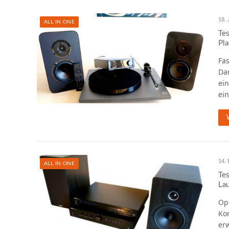
18. 
ALL IN ONE
Tes
Pla
Fas
Da
ein
ei
14.
ALL IN ONE
Tes
Lau
Ope
Kom
erw