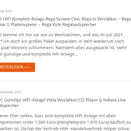
Juli 2021
t HiFi Komplett-Anlage Rega System One: Rega io Verstärker – Rega
nar 1 Plattenspieler – Rega Kyte Regallautsprecher
t komme ich mir vor wie zu Weihnachten, und das im Juli 2021.
rf ich doch ein großes Paket auspacken, in dem wiederum noch
 paar kleinere schlummern. Nachdem alles ausgepackt ist, steht
ne günstige und komplette HiFi-Anlage…
WEITERLESEN >>>
 Dezember 2017
t: Günstige HiFi-Anlage Vieta Verstärker/CD Player & Indiana Line
tsprecher
ner Eher selten, dass eine komplette HiFi Anlage mit allen
ponenten unter 1.500 Euro (Komplettpreis 1.470 Euro) käuflich zu
erben ist. Da hat der Vertrieb HVH -Handelsvertrieb Hölper schon