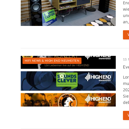
En
wi
un
an,
13. 
HIFI NEWS & HIGH END NEUHEITEN
Ev
Lo
mu
20
Si
de