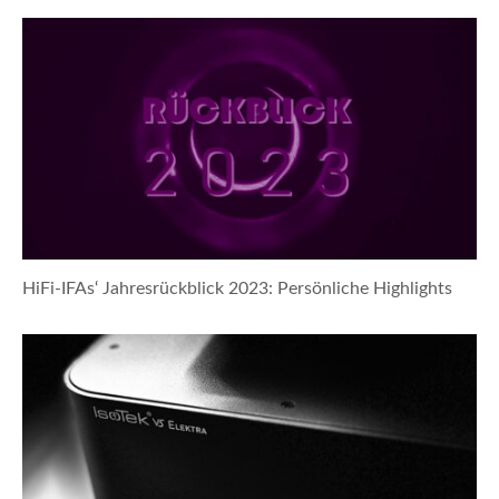
HiFi-IFAs‘ Jahresrückblick 2023: Persönliche Highlights