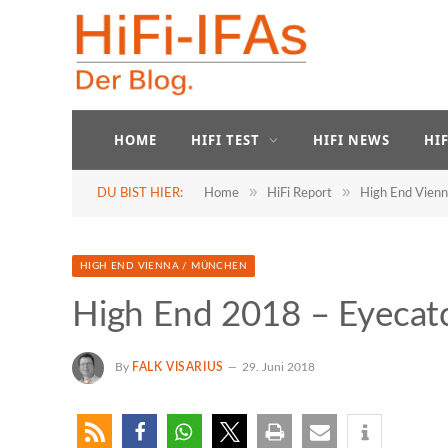
HOME
HIFI TEST
HIFI NEWS
HI
»
»
DU BIST HIER:
Home
HiFi Report
High End Vien
HIGH END VIENNA / MÜNCHEN
High End 2018 – Eyecatch
By
FALK VISARIUS
29. Juni 2018