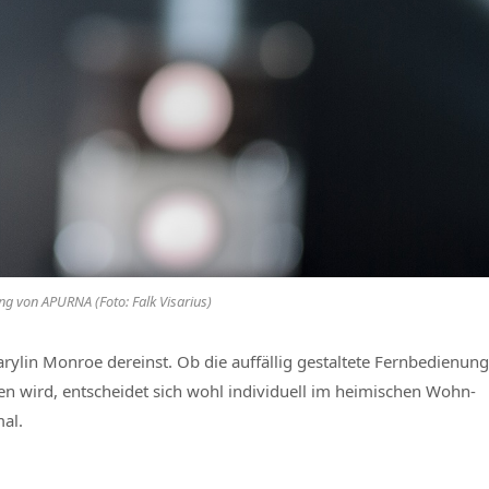
ng von APURNA (Foto: Falk Visarius)
arylin Monroe dereinst. Ob die auffällig gestaltete Fernbedienung
en wird, entscheidet sich wohl individuell im heimischen Wohn-
mal.