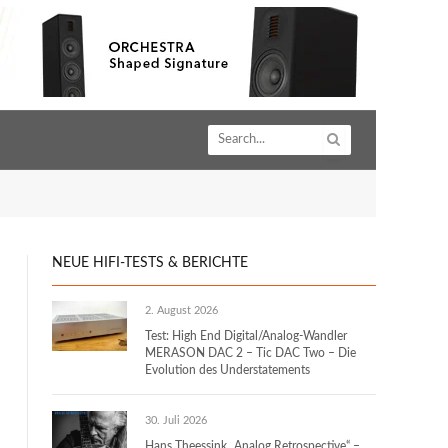
NEUE HIFI-TESTS & BERICHTE
2. August 2026
Test: High End Digital/Analog-Wandler
MERASON DAC 2 – Tic DAC Two – Die
Evolution des Understatements
30. Juli 2026
Hans Theessink „Analog Retrospective“ –