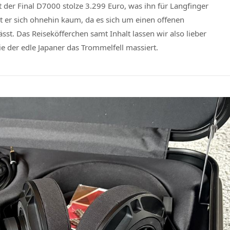
et der Final D7000 stolze 3.299 Euro, was ihn für Langfinger
et er sich ohnehin kaum, da es sich um einen offenen
st. Das Reiseköfferchen samt Inhalt lassen wir also lieber
e der edle Japaner das Trommelfell massiert.