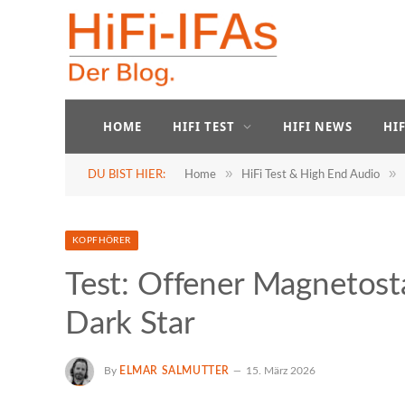
HOME
HIFI TEST
HIFI NEWS
HI
»
»
DU BIST HIER:
Home
HiFi Test & High End Audio
KOPFHÖRER
Test: Offener Magnetost
Dark Star
By
ELMAR SALMUTTER
15. März 2026