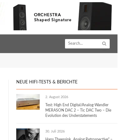
NEUE HIFI-TESTS & BERICHTE
2. August 2026
Test: High End Digital/Analog-Wandler
MERASON DAC 2 – Tic DAC Two – Die
Evolution des Understatements
30. Juli 2026
Hans Theessink „Analog Retrospective“ –