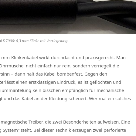
l D7000: 6,3 mm Klinke mit Verriegelung.
3-mm-Klinkenkabel wirkt durchdacht und praxisgerecht. Man
 Ohrmuschel nicht einfach nur rein, sondern verriegelt die
sinn – dann hält das Kabel bombenfest. Gegen den
erlässt einen erstklassigen Eindruck, es ist geflochten und
mmiummantelung kein bisschen empfänglich für mechanische
 und das Kabel an der Kleidung scheuert. Wer mal ein solches
-magnetische Treiber, die zwei Besonderheiten aufweisen. Eine
 System“ steht. Bei dieser Technik erzeugen zwei perforierte