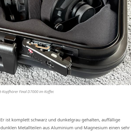
-Kopfhörer Final D7000 im Koffer.
 Er ist komplett schwarz und dunkelgrau gehalten, auffällige
en dunklen Metallteilen aus Aluminium und Magnesium einen sehr