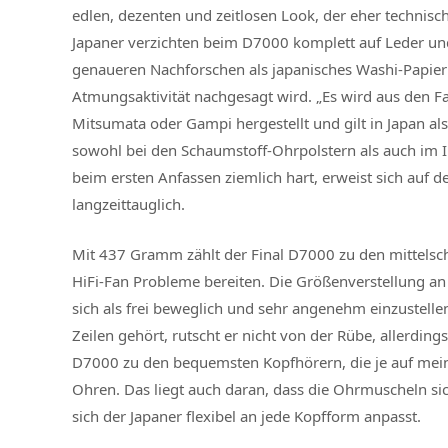
edlen, dezenten und zeitlosen Look, der eher technisch
Japaner verzichten beim D7000 komplett auf Leder und 
genaueren Nachforschen als japanisches Washi-Papier h
Atmungsaktivität nachgesagt wird. „Es wird aus den F
Mitsumata oder Gampi hergestellt und gilt in Japan al
sowohl bei den Schaumstoff-Ohrpolstern als auch im I
beim ersten Anfassen ziemlich hart, erweist sich au
langzeittauglich.
Mit 437 Gramm zählt der Final D7000 zu den mittelsc
HiFi-Fan Probleme bereiten. Die Größenverstellung an
sich als frei beweglich und sehr angenehm einzustelle
Zeilen gehört, rutscht er nicht von der Rübe, allerdin
D7000 zu den bequemsten Kopfhörern, die je auf mein
Ohren. Das liegt auch daran, dass die Ohrmuscheln si
sich der Japaner flexibel an jede Kopfform anpasst.