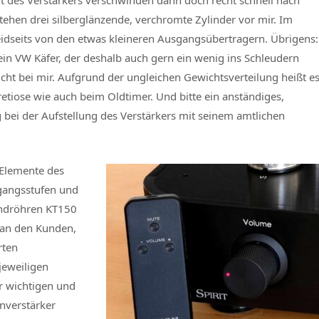
t des Verstärkers verschwinden dann doch recht schnell nach
ehen drei silberglänzende, verchromte Zylinder vor mir. Im
 beidseits von den etwas kleineren Ausgangsübertragern. Übrigens:
e ein VW Käfer, der deshalb auch gern ein wenig ins Schleudern
cht bei mir. Aufgrund der ungleichen Gewichtsverteilung heißt e
etiose wie auch beim Oldtimer. Und bitte ein anständiges,
g bei der Aufstellung des Verstärkers mit seinem amtlichen
 Elemente des
gangsstufen und
Endröhren KT150
 an den Kunden,
rten
eweiligen
r wichtigen und
enverstärker