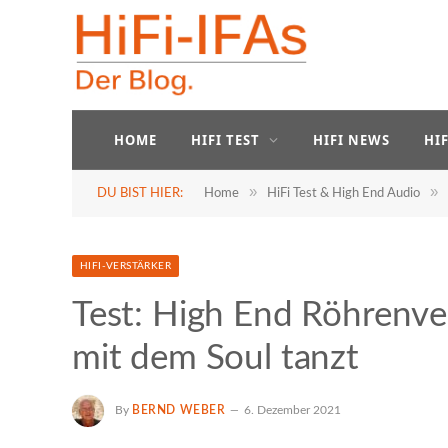
HOME
HIFI TEST
HIFI NEWS
HI
»
»
DU BIST HIER:
Home
HiFi Test & High End Audio
HIFI-VERSTÄRKER
Test: High End Röhrenver
mit dem Soul tanzt
By
BERND WEBER
6. Dezember 2021