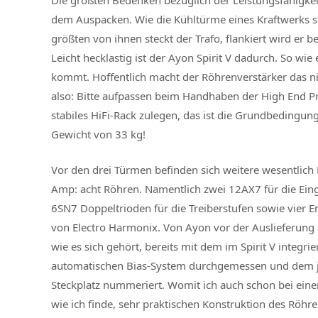
Die größten Bedenken bezüglich der Leistungsfähigkei
dem Auspacken. Wie die Kühltürme eines Kraftwerks st
größten von ihnen steckt der Trafo, flankiert wird er
Leicht hecklastig ist der Ayon Spirit V dadurch. So wi
kommt. Hoffentlich macht der Röhrenverstärker das ni
also: Bitte aufpassen beim Handhaben der High End Pr
stabiles HiFi-Rack zulegen, das ist die Grundbedingun
Gewicht von 33 kg!
Vor den drei Türmen befinden sich weitere wesentlich
Amp: acht Röhren. Namentlich zwei 12AX7 für die Ein
6SN7 Doppeltrioden für die Treiberstufen sowie vier 
von Electro Harmonix. Von Ayon vor der Auslieferung
wie es sich gehört, bereits mit dem im Spirit V integrie
automatischen Bias-System durchgemessen und dem j
Steckplatz nummeriert. Womit ich auch schon bei eine
wie ich finde, sehr praktischen Konstruktion des Röhr