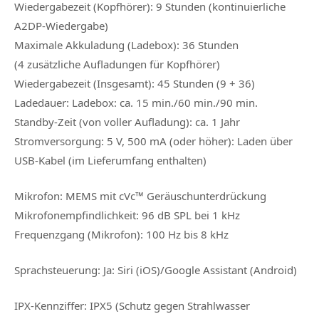
Wiedergabezeit (Kopfhörer):
9 Stunden (kontinuierliche
A2DP-Wiedergabe)
Maximale Akkuladung (Ladebox):
36 Stunden
(4 zusätzliche Aufladungen für Kopfhörer)
Wiedergabezeit (Insgesamt):
45 Stunden (9 + 36)
Ladedauer:
Ladebox: ca. 15 min./60 min./90 min.
Standby-Zeit (von voller Aufladung):
ca. 1 Jahr
Stromversorgung:
5 V, 500 mA (oder höher): Laden über
USB-Kabel (im Lieferumfang enthalten)
Mikrofon:
MEMS mit cVc™ Geräuschunterdrückung
Mikrofonempfindlichkeit:
96 dB SPL bei 1 kHz
Frequenzgang (Mikrofon):
100 Hz bis 8 kHz
Sprachsteuerung:
Ja: Siri (iOS)/Google Assistant (Android)
IPX-Kennziffer:
IPX5 (Schutz gegen Strahlwasser