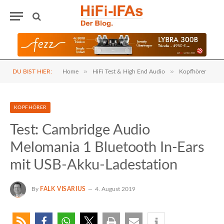
»
»
DU BIST HIER:
Home
HiFi Test & High End Audio
Kopfhörer
KOPFHÖRER
Test: Cambridge Audio
Melomania 1 Bluetooth In-Ears
mit USB-Akku-Ladestation
By
FALK VISARIUS
4. August 2019