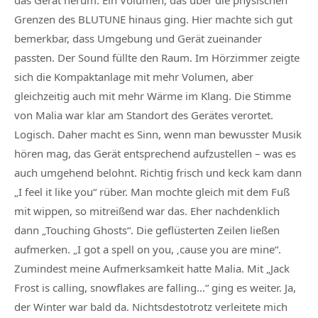
das Gerät herum. Ein Volumen, das über die physischen
Grenzen des BLUTUNE hinaus ging. Hier machte sich gut
bemerkbar, dass Umgebung und Gerät zueinander
passten. Der Sound füllte den Raum. Im Hörzimmer zeigte
sich die Kompaktanlage mit mehr Volumen, aber
gleichzeitig auch mit mehr Wärme im Klang. Die Stimme
von Malia war klar am Standort des Gerätes verortet.
Logisch. Daher macht es Sinn, wenn man bewusster Musik
hören mag, das Gerät entsprechend aufzustellen – was es
auch umgehend belohnt. Richtig frisch und keck kam dann
„I feel it like you“ rüber. Man mochte gleich mit dem Fuß
mit wippen, so mitreißend war das. Eher nachdenklich
dann „Touching Ghosts“. Die geflüsterten Zeilen ließen
aufmerken. „I got a spell on you, ‚cause you are mine“.
Zumindest meine Aufmerksamkeit hatte Malia. Mit „Jack
Frost is calling, snowflakes are falling…“ ging es weiter. Ja,
der Winter war bald da. Nichtsdestotrotz verleitete mich