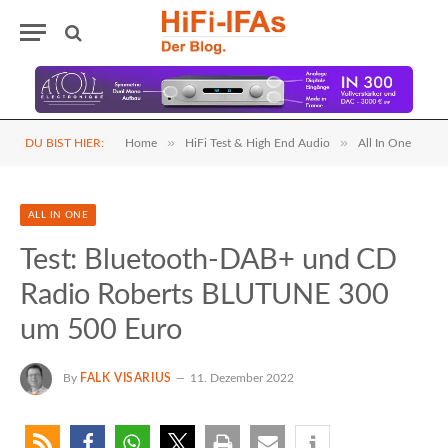
»
»
DU BIST HIER:
Home
HiFi Test & High End Audio
All In One
ALL IN ONE
Test: Bluetooth-DAB+ und CD
Radio Roberts BLUTUNE 300
um 500 Euro
By
FALK VISARIUS
11. Dezember 2022