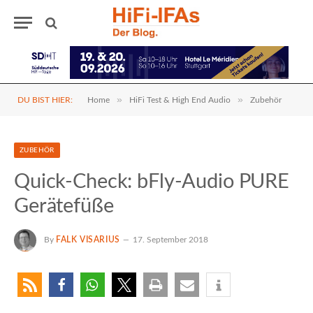
»
»
DU BIST HIER:
Home
HiFi Test & High End Audio
Zubehör
ZUBEHÖR
Quick-Check: bFly-Audio PURE
Gerätefüße
By
FALK VISARIUS
17. September 2018