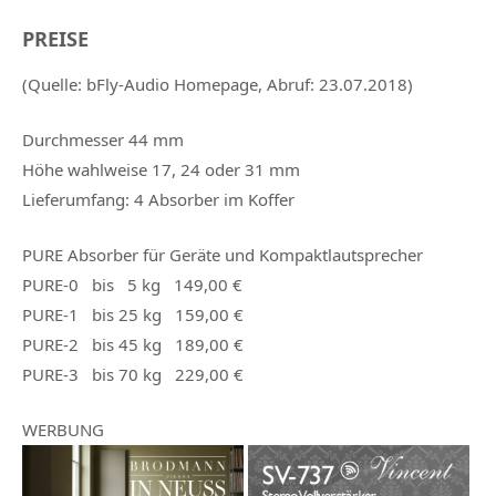
PREISE
(Quelle: bFly-Audio Homepage, Abruf: 23.07.2018)
Durchmesser 44 mm
Höhe wahlweise 17, 24 oder 31 mm
Lieferumfang: 4 Absorber im Koffer
PURE Absorber
für
Geräte
und
Kompaktlautsprecher
PURE-0
bis 5 kg
149,00 €
PURE-1
bis 25 kg
159,00 €
PURE-2
bis 45 kg
189,00
€
PURE-3
bis 70 kg
229,00 €
WERBUNG