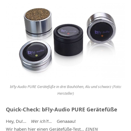
bFly-Audio PURE Gerätefüße in drei Bauhöhen, Alu und schwarz (Foto:
Hersteller)
Quick-Check: bFly-Audio PURE Gerätefüße
Hey, Du!
…
Wer ich?!…
Genaaau!
Wir haben hier einen Gerätefüße-Test…
EINEN