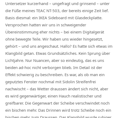
Untersetzer kurzerhand – ungefragt und grinsend – unter
die Füße meines TEAC NT-503, der bereits einige Zeit lief.
Basis diesmal: ein IKEA Sideboard mit Glasdeckplatte.
Versprochen hatten wir uns in schweigender
Übereinstimmung eher nichts – bei einem Digitalgerät
ohne bewegte Teile. Wir haben uns wieder hingesetzt,
gehört – und uns angeschaut. Hallo? Es hatte sich etwas im
Klangbild getan. Etwas Grundsätzliches. Kein Sprung über
Lichtjahre. Nur Nuancen, aber so eindeutig, das es uns
beiden ad-hoc nicht verborgen blieb. Im Detail ist der
Effekt schwierig zu beschreiben. Es war, als ob man ein
geputztes Fenster nochmal mit Sidolin Streifenfrei
nachwischt – das Wetter draussen ändert sich nicht, aber
es wird gegenwärtiger, einen Hauch realistischer und
greifbarer. Die Gegenwart der Scheibe verschwindet noch
ein bischen mehr. Das Drinnen wird trotz Scheibe noch ein
bischen mehr zum Draussen. Das Klangbild wurde ruhiger,