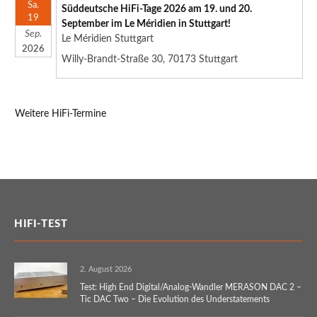
Sa.
Süddeutsche HiFi-Tage 2026 am 19. und 20.
19
September im Le Méridien in Stuttgart!
Sep.
Le Méridien Stuttgart
2026
Willy-Brandt-Straße 30, 70173 Stuttgart
Weitere HiFi-Termine
HIFI-TEST
2. August 2026
Test: High End Digital/Analog-Wandler MERASON DAC 2 –
Tic DAC Two – Die Evolution des Understatements