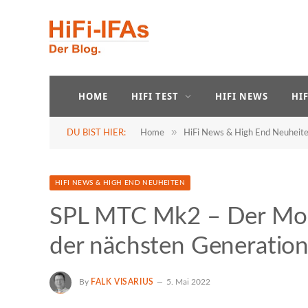
HOME
HIFI TEST
HIFI NEWS
HI
»
DU BIST HIER:
Home
HiFi News & High End Neuheit
HIFI NEWS & HIGH END NEUHEITEN
SPL MTC Mk2 – Der Moni
der nächsten Generatio
By
FALK VISARIUS
5. Mai 2022