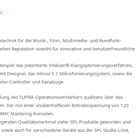
r
.
otechnik für die Musik-, Film-, Multimedia- und Rundfunk-
hohen Reputation sowohl für innovative und benutzerfreundliche
.
spiel das patentierte Vitalizer®-Klangoptimierungsverfahren,
nt Designer, das Atmos 5.1 Mikrofonierungssystem, sowie die
tor-Controller und Kanalzüge.
lung des SUPRA-Operationsverstärkers qualitativ über das
ben. Der mit einer unübertroffenen Betriebsspannung von 120
 MMC Mastering-Konsolen.
dlegenden Qualitätsmerkmal vieler SPL-Produkte geworden und
e sowie auch für verschiedene Geräte aus der SPL Studio-Linie,