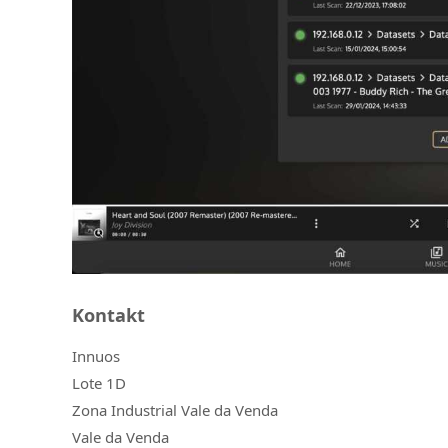
Kontakt
Innuos
Lote 1D
Zona Industrial Vale da Venda
Vale da Venda