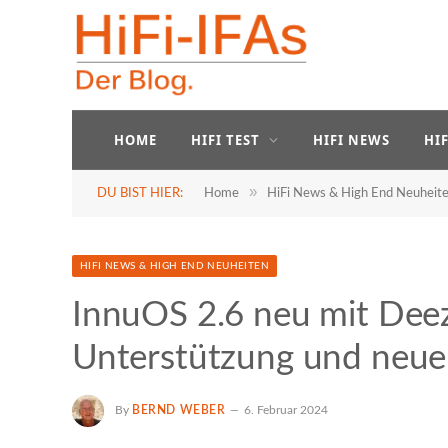
HOME
HIFI TEST
HIFI NEWS
HI
»
DU BIST HIER:
Home
HiFi News & High End Neuheit
HIFI NEWS & HIGH END NEUHEITEN
InnuOS 2.6 neu mit Deez
Unterstützung und neu
By
BERND WEBER
6. Februar 2024