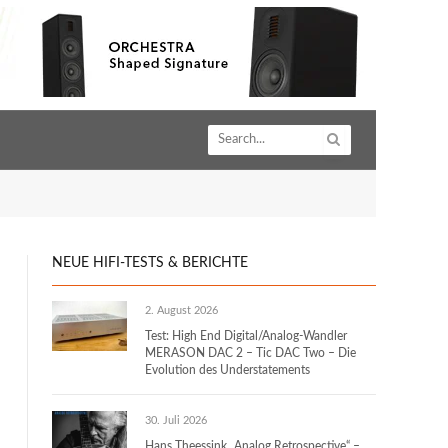
NEUE HIFI-TESTS & BERICHTE
2. August 2026
Test: High End Digital/Analog-Wandler
MERASON DAC 2 – Tic DAC Two – Die
Evolution des Understatements
30. Juli 2026
Hans Theessink „Analog Retrospective“ –