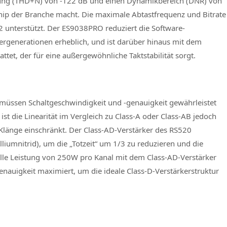
rung (THD+N) von -122 dB und einen Dynamikbereich (DNR) von
hip der Branche macht. Die maximale Abtastfrequenz und Bitrate
 unterstützt. Der ES9038PRO reduziert die Software-
ergenerationen erheblich, und ist darüber hinaus mit dem
attet, der für eine außergewöhnliche Taktstabilität sorgt.
 müssen Schaltgeschwindigkeit und -genauigkeit gewährleistet
st die Linearität im Vergleich zu Class-A oder Class-AB jedoch
 Klänge einschränkt. Der Class-AD-Verstärker des RS520
iumnitrid), um die „Totzeit“ um 1/3 zu reduzieren und die
volle Leistung von 250W pro Kanal mit dem Class-AD-Verstärker
nauigkeit maximiert, um die ideale Class-D-Verstärkerstruktur