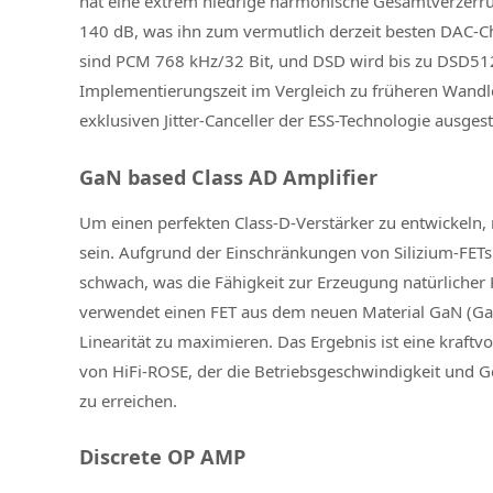
hat eine extrem niedrige harmonische Gesamtverzer
140 dB, was ihn zum vermutlich derzeit besten DAC-C
sind PCM 768 kHz/32 Bit, und DSD wird bis zu DSD512
Implementierungszeit im Vergleich zu früheren Wandl
exklusiven Jitter-Canceller der ESS-Technologie ausgest
GaN based Class AD Amplifier
Um einen perfekten Class-D-Verstärker zu entwickeln,
sein. Aufgrund der Einschränkungen von Silizium-FETs i
schwach, was die Fähigkeit zur Erzeugung natürlicher
verwendet einen FET aus dem neuen Material GaN (Gall
Linearität zu maximieren. Das Ergebnis ist eine kraft
von HiFi-ROSE, der die Betriebsgeschwindigkeit und Ge
zu erreichen.
Discrete OP AMP