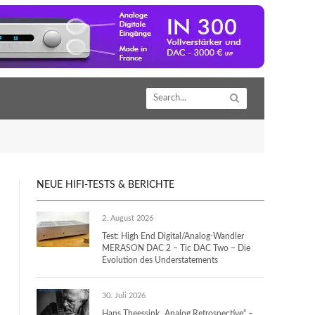
NEUE HIFI-TESTS & BERICHTE
2. August 2026
Test: High End Digital/Analog-Wandler
MERASON DAC 2 – Tic DAC Two – Die
Evolution des Understatements
30. Juli 2026
Hans Theessink „Analog Retrospective“ –