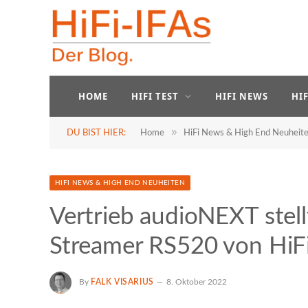
HOME
HIFI TEST
HIFI NEWS
HI
»
DU BIST HIER:
Home
HiFi News & High End Neuheit
HIFI NEWS & HIGH END NEUHEITEN
Vertrieb audioNEXT stel
Streamer RS520 von HiF
By
FALK VISARIUS
8. Oktober 2022