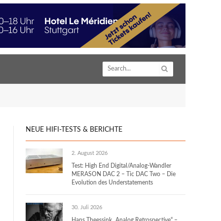
NEUE HIFI-TESTS & BERICHTE
2. August 2026
Test: High End Digital/Analog-Wandler
MERASON DAC 2 – Tic DAC Two – Die
Evolution des Understatements
30. Juli 2026
Hans Theessink „Analog Retrospective“ –