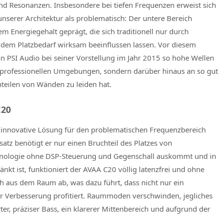
nd Resonanzen. Insbesondere bei tiefen Frequenzen erweist sich
serer Architektur als problematisch: Der untere Bereich
 Energiegehalt geprägt, die sich traditionell nur durch
dem Platzbedarf wirksam beeinflussen lassen. Vor diesem
n PSI Audio bei seiner Vorstellung im Jahr 2015 so hohe Wellen
 professionellen Umgebungen, sondern darüber hinaus an so gut
teilen von Wänden zu leiden hat.
C20
innovative Lösung für den problematischen Frequenzbereich
atz benötigt er nur einen Bruchteil des Platzes von
echnologie ohne DSP-Steuerung und Gegenschall auskommt und in
nkt ist, funktioniert der AVAA C20 völlig latenzfrei und ohne
ch aus dem Raum ab, was dazu führt, dass nicht nur ein
er Verbesserung profitiert. Raummoden verschwinden, jegliches
ter, präziser Bass, ein klarerer Mittenbereich und aufgrund der