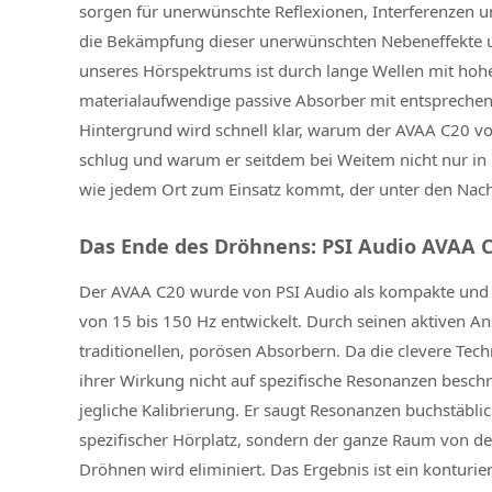
sorgen für unerwünschte Reflexionen, Interferenzen u
die Bekämpfung dieser unerwünschten Nebeneffekte un
unseres Hörspektrums ist durch lange Wellen mit hohem
materialaufwendige passive Absorber mit entsprechen
Hintergrund wird schnell klar, warum der AVAA C20 vo
schlug und warum er seitdem bei Weitem nicht nur in
wie jedem Ort zum Einsatz kommt, der unter den Nach
Das Ende des Dröhnens: PSI Audio AVAA 
Der AVAA C20 wurde von PSI Audio als kompakte und 
von 15 bis 150 Hz entwickelt. Durch seinen aktiven Ans
traditionellen, porösen Absorbern. Da die clevere T
ihrer Wirkung nicht auf spezifische Resonanzen beschrä
jegliche Kalibrierung. Er saugt Resonanzen buchstäbli
spezifischer Hörplatz, sondern der ganze Raum von d
Dröhnen wird eliminiert. Das Ergebnis ist ein konturier