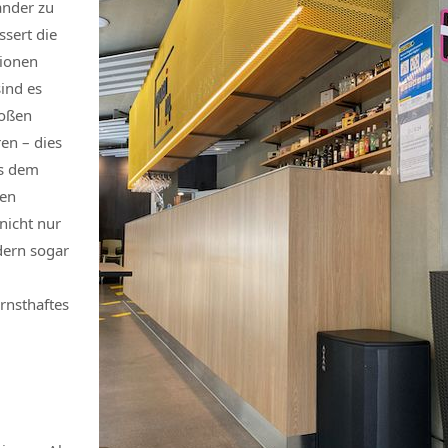
ander zu
ssert die
xionen
ind es
roßen
en – dies
us dem
hen
nicht nur
dern sogar
rnsthaftes