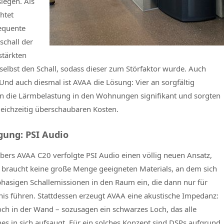
iegen. Als
htet
equente
schall der
stärkten
lbst den Schall, sodass dieser zum Störfaktor wurde. Auch
nd auch diesmal ist AVAA die Lösung: Vier an sorgfältig
ten die Lärmbelastung in den Wohnungen signifikant und sorgten
leichzeitig überschaubaren Kosten.
gung: PSI Audio
rbers AVAA C20 verfolgte PSI Audio einen völlig neuen Ansatz,
m braucht keine große Menge geeigneten Materials, an dem sich
phasigen Schallemissionen in den Raum ein, die dann nur für
is führen. Stattdessen erzeugt AVAA eine akustische Impedanz:
Loch in der Wand – sozusagen ein schwarzes Loch, das alle
 in sich aufsaugt. Für ein solches Konzept sind DSPs aufgrund