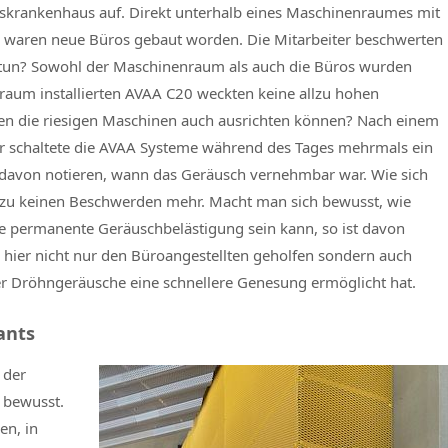
itätskrankenhaus auf. Direkt unterhalb eines Maschinenraumes mit
n waren neue Büros gebaut worden. Die Mitarbeiter beschwerten
 tun? Sowohl der Maschinenraum als auch die Büros wurden
nraum installierten AVAA C20 weckten keine allzu hohen
gen die riesigen Maschinen auch ausrichten können? Nach einem
iter schaltete die AVAA Systeme während des Tages mehrmals ein
 davon notieren, wann das Geräusch vernehmbar war. Wie sich
20 zu keinen Beschwerden mehr. Macht man sich bewusst, wie
e permanente Geräuschbelästigung sein kann, so ist davon
hier nicht nur den Büroangestellten geholfen sondern auch
rer Dröhngeräusche eine schnellere Genesung ermöglicht hat.
ants
 der
t bewusst.
en, in