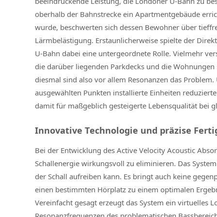
beeindruckende Leistung, die Londoner U-Bahn zu bes
oberhalb der Bahnstrecke ein Apartmentgebäude erric
wurde, beschwerten sich dessen Bewohner über tieffr
Lärmbelästigung. Erstaunlicherweise spielte der Direkt
U-Bahn dabei eine untergeordnete Rolle. Vielmehr ver
die darüber liegenden Parkdecks und die Wohnungen se
diesmal sind also vor allem Resonanzen das Problem. U
ausgewählten Punkten installierte Einheiten reduzier
damit für maßgeblich gesteigerte Lebensqualität bei g
Innovative Technologie und präzise Ferti
Bei der Entwicklung des Active Velocity Acoustic Abso
Schallenergie wirkungsvoll zu eliminieren. Das Syste
der Schall aufreiben kann. Es bringt auch keine gegen
einen bestimmten Hörplatz zu einem optimalen Ergebn
Vereinfacht gesagt erzeugt das System ein virtuelles 
Resonanzfrequenzen des problematischen Bassbereiches