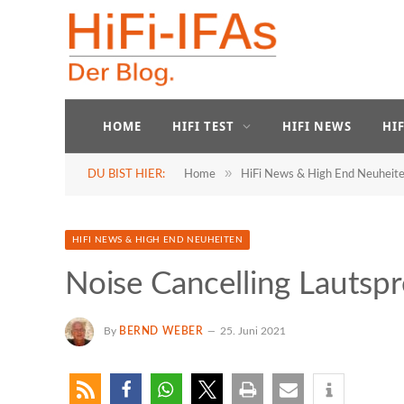
HOME
HIFI TEST
HIFI NEWS
HI
»
DU BIST HIER:
Home
HiFi News & High End Neuheit
HIFI NEWS & HIGH END NEUHEITEN
Noise Cancelling Lautsp
By
BERND WEBER
25. Juni 2021