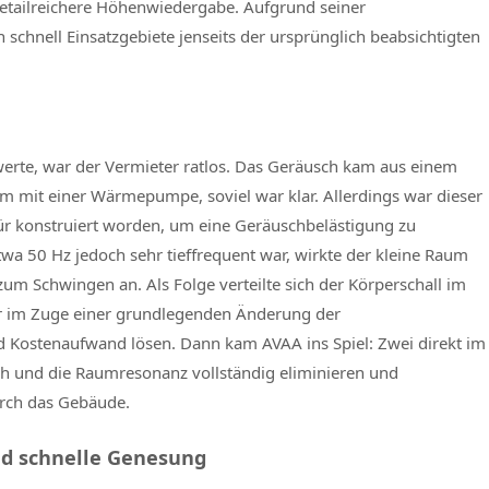
etailreichere Höhenwiedergabe. Aufgrund seiner
schnell Einsatzgebiete jenseits der ursprünglich beabsichtigten
werte, war der Vermieter ratlos. Das Geräusch kam aus einem
m mit einer Wärmepumpe, soviel war klar. Allerdings war dieser
r konstruiert worden, um eine Geräuschbelästigung zu
a 50 Hz jedoch sehr tieffrequent war, wirkte der kleine Raum
zum Schwingen an. Als Folge verteilte sich der Körperschall im
nur im Zuge einer grundlegenden Änderung der
 Kostenaufwand lösen. Dann kam AVAA ins Spiel: Zwei direkt im
ch und die Raumresonanz vollständig eliminieren und
urch das Gebäude.
und schnelle Genesung