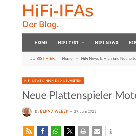
HOME
HIFI TEST
HIFI NEWS
HI
»
DU BIST HIER:
Home
HiFi News & High End Neuheit
HIFI NEWS & HIGH END NEUHEITEN
Neue Plattenspieler Mo
By
BERND WEBER
29. Juni 2021