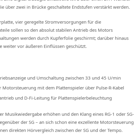
ie über zwei in Brücke geschaltete Endstufen verstärkt werden.
erplatte, vier geregelte Stromversorgungen für die
teile sollen so den absolut stabilen Antrieb des Motors
chaltungen werden durch Kupferfolie geschirmt; darüber hinaus
te weiter vor äußeren Einflüssen geschützt.
triebsanzeige und Umschaltung zwischen 33 und 45 U/min
r Motorsteuerung mit dem Plattenspieler über Pulse-R-Kabel
ntrieb und D-Fi-Leitung für Plattenspielerbeleuchtung
der Musikwiedergabe erhöhen und den Klang eines RG-1 oder SG-
egenüber der SG – an sich schon eine exzellente Motorsteuerung
t einen direkten Hörvergleich zwischen der SG und der Tempo.