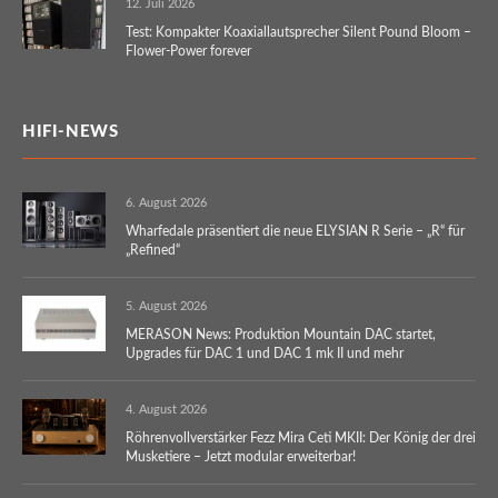
12. Juli 2026
Test: Kompakter Koaxiallautsprecher Silent Pound Bloom –
Flower-Power forever
HIFI-NEWS
6. August 2026
Wharfedale präsentiert die neue ELYSIAN R Serie – „R“ für
„Refined“
5. August 2026
MERASON News: Produktion Mountain DAC startet,
Upgrades für DAC 1 und DAC 1 mk II und mehr
4. August 2026
Röhrenvollverstärker Fezz Mira Ceti MKII: Der König der drei
Musketiere – Jetzt modular erweiterbar!