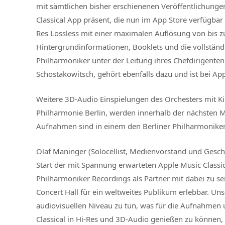
mit sämtlichen bisher erschienenen Veröffentlichungen
Classical App präsent, die nun im App Store verfügbar 
Res Lossless mit einer maximalen Auflösung von bis z
Hintergrundinformationen, Booklets und die vollständ
Philharmoniker unter der Leitung ihres Chefdirigenten
Schostakowitsch, gehört ebenfalls dazu und ist bei Ap
Weitere 3D-Audio Einspielungen des Orchesters mit K
Philharmonie Berlin, werden innerhalb der nächsten Mo
Aufnahmen sind in einem den Berliner Philharmonike
Olaf Maninger (Solocellist, Medienvorstand und Geschä
Start der mit Spannung erwarteten Apple Music Classi
Philharmoniker Recordings als Partner mit dabei zu sei
Concert Hall für ein weltweites Publikum erlebbar. Unse
audiovisuellen Niveau zu tun, was für die Aufnahmen 
Classical in Hi-Res und 3D-Audio genießen zu können, i