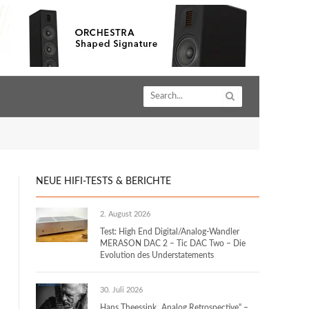
NEUE HIFI-TESTS & BERICHTE
2. August 2026
Test: High End Digital/Analog-Wandler
MERASON DAC 2 – Tic DAC Two – Die
Evolution des Understatements
30. Juli 2026
Hans Theessink „Analog Retrospective“ –