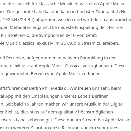
 in der speziell für klassische Musik entwickelten Apple Music
ist. Der gesamte Labelkatalog kann in höchster Tonqualität (Hi-
u 192 kHz/24 Bit) abgerufen werden und wird durch ausführliche
igen Metadaten ergänzt. Die neueste Einspielung der Berliner
 Kirill Petrenko, die Symphonien 8–10 von Dmitri
ple Music Classical exklusiv im 3D-Audio Stream zu erleben.
irill Petrenko, aufgenommen in nativem Raumklang in der
nate exklusiv auf Apple Music Classical verfügbar sein. Diese
rn gewidmeten Bereich von Apple Music zu finden.
ftsführer der Berlin Phil Media): »Wir freuen uns sehr, beim
cal App mit den Einspielungen unseres Labels Berliner
n. Seit bald 15 Jahren machen wir unsere Musik in der Digital
r Ziel ist, dies stets auf dem qualitativ höchstmöglichen
unseres Labels ebenso gilt. Diese nun im Stream bei Apple Music
st ein weiterer Schritt in diese Richtung und ein sehr gutes