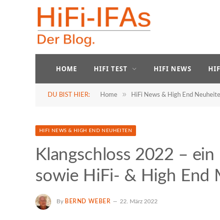
HOME
HIFI TEST
HIFI NEWS
HI
»
DU BIST HIER:
Home
HiFi News & High End Neuheit
HIFI NEWS & HIGH END NEUHEITEN
Klangschloss 2022 – ein
sowie HiFi- & High End
By
BERND WEBER
22. März 2022