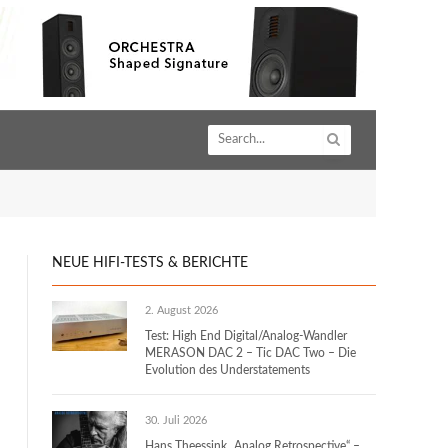
NEUE HIFI-TESTS & BERICHTE
2. August 2026
Test: High End Digital/Analog-Wandler
MERASON DAC 2 – Tic DAC Two – Die
Evolution des Understatements
30. Juli 2026
Hans Theessink „Analog Retrospective“ –