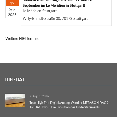
Süddeutsche HiFi-Tage 2026 am 19. und 20.
19
September im Le Méridien in Stuttgart!
Sep.
Le Méridien Stuttgart
2026
Willy-Brandt-Straße 30, 70173 Stuttgart
Weitere HiFi-Termine
HIFI-TEST
2. August 2026
Test: High End Digital/Analog-Wandler MERASON DAC 2 –
Tic DAC Two – Die Evolution des Understatements