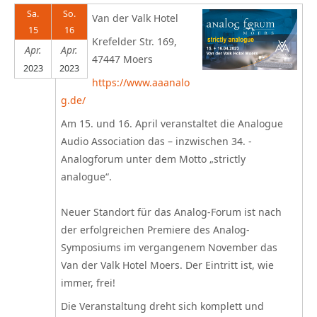
Sa.
So.
Van der Valk Hotel
15
16
Krefelder Str. 169,
Apr.
Apr.
47447 Moers
2023
2023
https://www.aaanalo
g.de/
Am
15.
und 16. April
veranstaltet die Analogue
Audio Association das – inzwischen 34. -
Analogforum
unter dem Motto
„strictly
analogue“
.
Neuer Standort für das Analog-Forum ist nach
der erfolgreichen Premiere des Analog-
Symposiums im vergangenem November das
Van der Valk Hotel
Moers.
Der Eintritt ist, wie
immer, frei!
Die Veranstaltung dreht sich komplett und