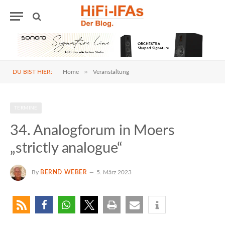
»
DU BIST HIER:
Home
Veranstaltung
TERMINE
34. Analogforum in Moers
„strictly analogue“
By
BERND WEBER
5. März 2023