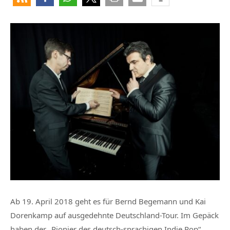
Ab 19. April 2018 geht es für Bernd Begemann und Kai
Dorenkamp auf ausgedehnte Deutschland-Tour. Im Gepäck
haben der „Pionier des deutsch-sprachigen Indie Pop“