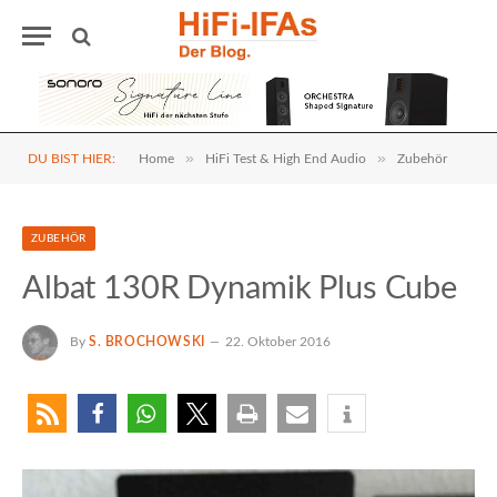
»
»
DU BIST HIER:
Home
HiFi Test & High End Audio
Zubehör
ZUBEHÖR
Albat 130R Dynamik Plus Cube
By
S. BROCHOWSKI
22. Oktober 2016