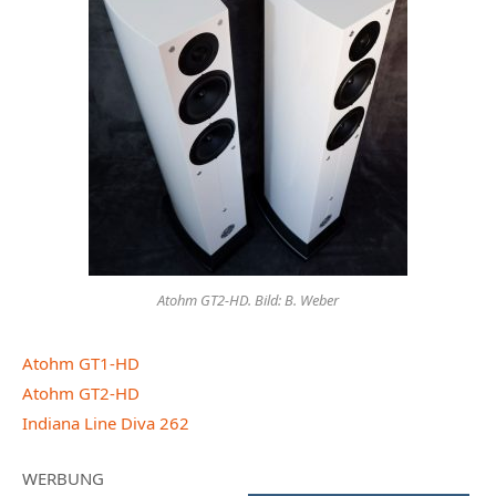
Atohm GT2-HD. Bild: B. Weber
Atohm GT1-HD
Atohm GT2-HD
Indiana Line Diva 262
WERBUNG