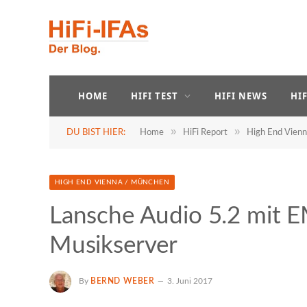
HOME
HIFI TEST
HIFI NEWS
HI
»
»
DU BIST HIER:
Home
HiFi Report
High End Vien
HIGH END VIENNA / MÜNCHEN
Lansche Audio 5.2 mit 
Musikserver
By
BERND WEBER
3. Juni 2017