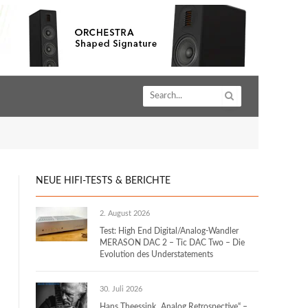
NEUE HIFI-TESTS & BERICHTE
2. August 2026
Test: High End Digital/Analog-Wandler
MERASON DAC 2 – Tic DAC Two – Die
Evolution des Understatements
30. Juli 2026
Hans Theessink „Analog Retrospective“ –