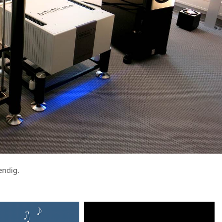
endig.