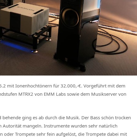
5.2 mit Ionenhochtönern für 32.000,-€. Vorgeführt mit dem
ndstufen MTRX2 von EMM Labs sowie dem Musikserver von
d behende ging es ab durch die Musik. Der Bass schön trocken
en Autorität mangeln. Instrumente wurden sehr natürlich
 oder Trompete sehr fein aufgelöst, die Trompete dabei mit