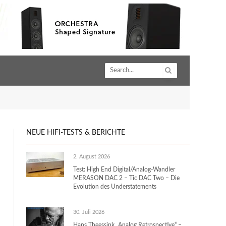
NEUE HIFI-TESTS & BERICHTE
r
2. August 2026
Test: High End Digital/Analog-Wandler
MERASON DAC 2 – Tic DAC Two – Die
Evolution des Understatements
30. Juli 2026
Hans Theessink „Analog Retrospective“ –