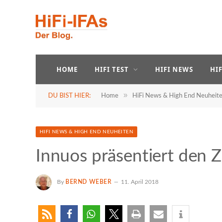
HOME
HIFI TEST
HIFI NEWS
HI
»
DU BIST HIER:
Home
HiFi News & High End Neuheit
HIFI NEWS & HIGH END NEUHEITEN
Innuos präsentiert den 
By
BERND WEBER
11. April 2018