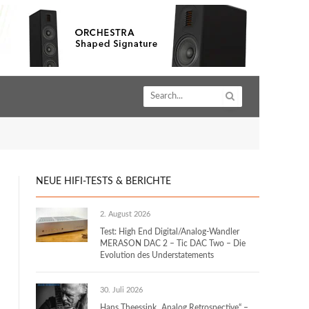
NEUE HIFI-TESTS & BERICHTE
2. August 2026
Test: High End Digital/Analog-Wandler
MERASON DAC 2 – Tic DAC Two – Die
Evolution des Understatements
30. Juli 2026
Hans Theessink „Analog Retrospective“ –