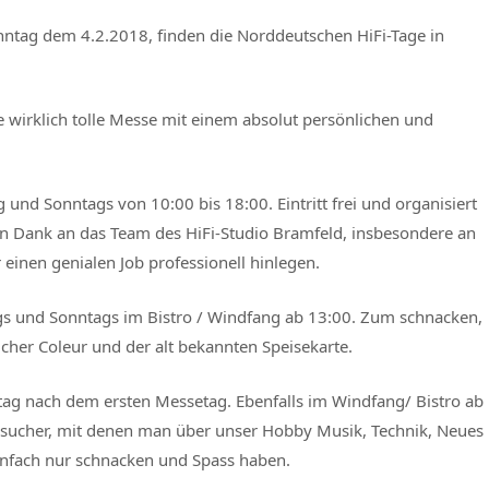
nntag dem 4.2.2018, finden die Norddeutschen HiFi-Tage in
ne wirklich tolle Messe mit einem absolut persönlichen und
nd Sonntags von 10:00 bis 18:00. Eintritt frei und organisiert
en Dank an das Team des HiFi-Studio Bramfeld, insbesondere an
einen genialen Job professionell hinlegen.
ags und Sonntags im Bistro / Windfang ab 13:00. Zum schnacken,
icher Coleur und der alt bekannten Speisekarte.
ag nach dem ersten Messetag. Ebenfalls im Windfang/ Bistro ab
 Besucher, mit denen man über unser Hobby Musik, Technik, Neues
infach nur schnacken und Spass haben.