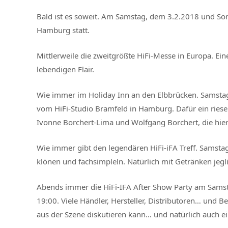
Bald ist es soweit. Am Samstag, dem 3.2.2018 und So
Hamburg statt.
Mittlerweile die zweitgrößte HiFi-Messe in Europa. Ei
lebendigen Flair.
Wie immer im Holiday Inn an den Elbbrücken. Samstag u
vom HiFi-Studio Bramfeld in Hamburg. Dafür ein ries
Ivonne Borchert-Lima und Wolfgang Borchert, die hier 
Wie immer gibt den legendären HiFi-iFA Treff. Samst
klönen und fachsimpleln. Natürlich mit Getränken jegl
Abends immer die HiFi-IFA After Show Party am Samst
19:00. Viele Händler, Hersteller, Distributoren… und
aus der Szene diskutieren kann… und natürlich auch e