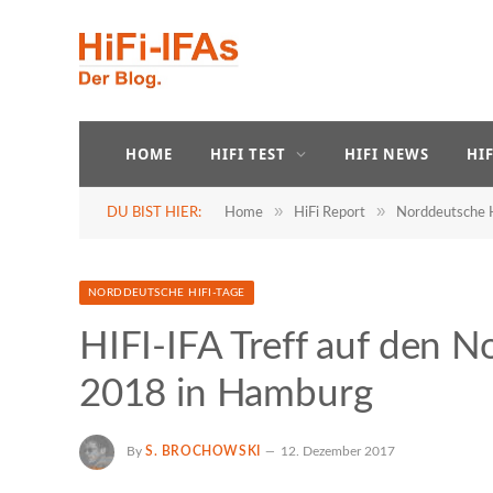
HOME
HIFI TEST
HIFI NEWS
HI
»
»
DU BIST HIER:
Home
HiFi Report
Norddeutsche H
NORDDEUTSCHE HIFI-TAGE
HIFI-IFA Treff auf den 
2018 in Hamburg
By
S. BROCHOWSKI
12. Dezember 2017