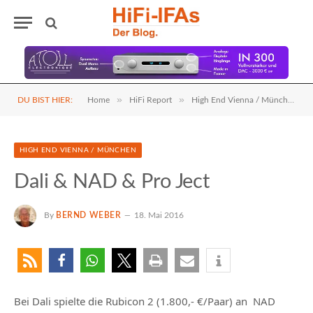
»
»
DU BIST HIER:
Home
HiFi Report
High End Vienna / München
HIGH END VIENNA / MÜNCHEN
Dali & NAD & Pro Ject
By
BERND WEBER
18. Mai 2016
Bei Dali spielte die Rubicon 2 (1.800,- €/Paar) an NAD