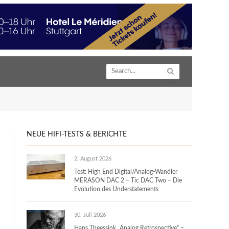
NEUE HIFI-TESTS & BERICHTE
2. August 2026
Test: High End Digital/Analog-Wandler
MERASON DAC 2 – Tic DAC Two – Die
Evolution des Understatements
30. Juli 2026
Hans Theessink „Analog Retrospective“ –