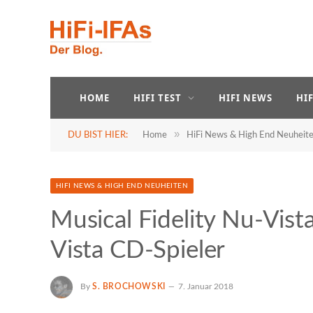
HOME
HIFI TEST
HIFI NEWS
HI
»
DU BIST HIER:
Home
HiFi News & High End Neuheit
HIFI NEWS & HIGH END NEUHEITEN
Musical Fidelity Nu-Vist
Vista CD-Spieler
By
S. BROCHOWSKI
7. Januar 2018